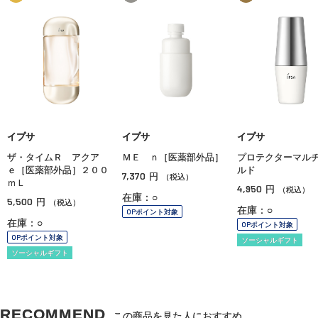
イプサ
イプサ
イプサ
ザ・タイムＲ アクア
ＭＥ ｎ［医薬部外品］
プロテクターマル
ｅ［医薬部外品］２００
ルド
7,370
円
（税込）
ｍＬ
4,950
円
（税込）
在庫：○
5,500
円
（税込）
在庫：○
OPポイント対象
在庫：○
OPポイント対象
OPポイント対象
ソーシャルギフト
ソーシャルギフト
RECOMMEND
この商品を見た人におすすめ