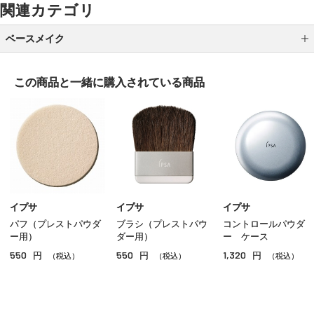
関連カテゴリ
ベースメイク
メイク下地
この商品と一緒に
購入されている商品
パウダーファンデーション
クッションファンデーション
クリームファンデーション
リキッドファンデーション
パウダー
イプサ
イプサ
イプサ
パフ（プレストパウダ
ブラシ（プレストパウ
コントロールパウダ
ＢＢ／ＣＣクリーム
ー用）
ダー用）
ー ケース
550
550
1,320
円
円
円
コンシーラー
（税込）
（税込）
（税込）
その他ベースメイク