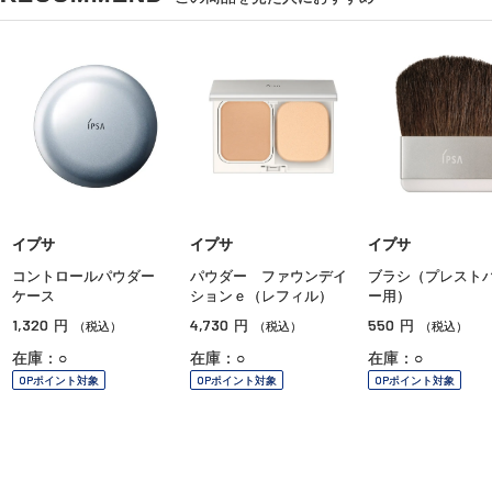
イプサ
イプサ
イプサ
コントロールパウダー
パウダー ファウンデイ
ブラシ（プレスト
ケース
ションｅ（レフィル）
ー用）
1,320
4,730
550
円
円
円
（税込）
（税込）
（税込）
在庫：○
在庫：○
在庫：○
OPポイント対象
OPポイント対象
OPポイント対象