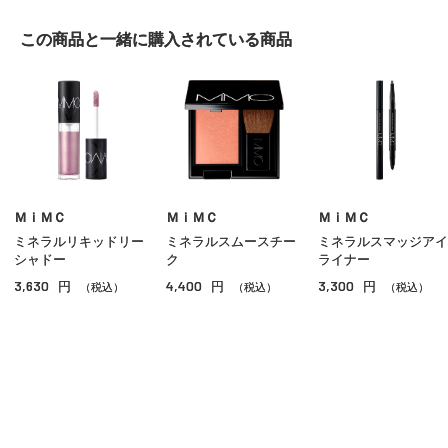
アイシャドウ
この商品と一緒に
購入されている商品
アイライナー
アイブロウ
マスカラ
リップ
グロス
ＭｉＭＣ
ＭｉＭＣ
ＭｉＭＣ
ミネラルリキッドリー
ミネラルスムースチー
ミネラルスマッジアイ
チーク
シャドー
ク
ライナー
3,630
4,400
3,300
円
円
円
シェーディング・ハイライト
（税込）
（税込）
（税込）
ネイル
その他のメイクアップ
ご利用ガイド
よくあるご質問
お問い合わせ