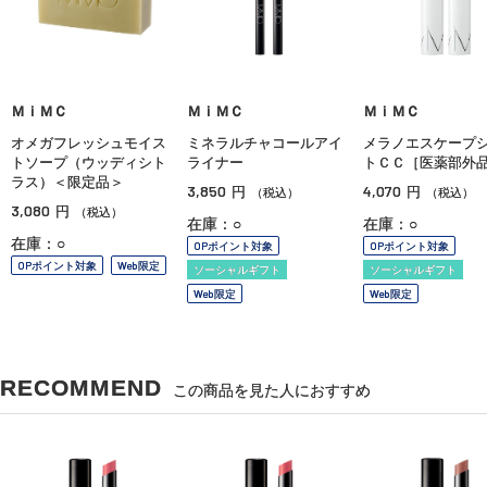
ＭｉＭＣ
ＭｉＭＣ
ＭｉＭＣ
オメガフレッシュモイス
ミネラルチャコールアイ
メラノエスケープ
トソープ（ウッディシト
ライナー
トＣＣ［医薬部外
ラス）＜限定品＞
3,850
4,070
円
円
（税込）
（税込）
3,080
円
（税込）
在庫：○
在庫：○
在庫：○
OPポイント対象
OPポイント対象
OPポイント対象
Web限定
ソーシャルギフト
ソーシャルギフト
Web限定
Web限定
RECOMMEND
この商品を見た人におすすめ