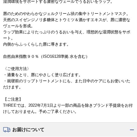
湿潤環境をサポートする濃密なヴェールでうるおいをラップ。
唇のためのやわらかなジェルクリーム状の集中トリートメントマスク。
天然のスイゼンジノリ多糖体とトウミツ＆酒かすエキスが、唇に濃密な
ヴェールを形成。
ラップ効果によりたっぷりのうるおいを与え、理想的な湿潤状態をサポ
ート。
内側からふっくらした唇に導きます。
自然由来指数９０％（ISO16128準拠 水を含む）
〈ご使用方法〉
・適量をとり、唇にやさしく塗り広げます。
・就寝前のリップトリートメントにも、また日中のケアにもお使いいた
だけます。
【ご注意】
THREEでは、2022年7月1日より一部の商品を除きブランド手提袋をお付
けしておりません。予めご了承ください。
お届けについて