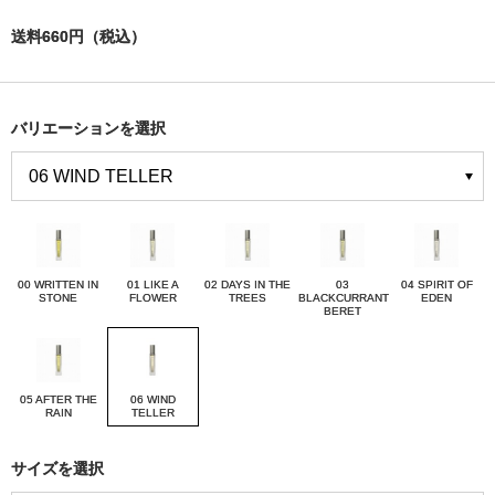
送料660円（税込）
バリエーションを選択
00 WRITTEN IN
01 LIKE A
02 DAYS IN THE
03
04 SPIRIT OF
STONE
FLOWER
TREES
BLACKCURRANT
EDEN
BERET
05 AFTER THE
06 WIND
RAIN
TELLER
サイズを選択