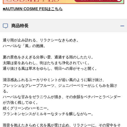
■AUTUMN COSME FESはこちら
商品特長
通り雨が止み訪れる、リラクシーなきらめき。
ハーバルな「風」の抱擁。
夏の景色をさえぎる分厚い雲、通過する雨のしたたり。
太陽は姿をあらわし、街はたちまち浄化されていく。
通り抜ける風は草木をゆらし、明日への扉がそっと開く。
清涼感あふれるユーカリやミントが追い風のように駆け抜け、
フレッシュなグレープフルーツ、ジュニパーベリーがふくらみを届け
る。
ハーバルな甘みをゼラニウムが描き、その余韻をベチバーとラベンダー
が力強く残してゆく。
続くグリーンのハーモニー。
フランキンセンスがミルキーなタッチを醸しながらー。
雨音を抱えたきらめく光を風が受け止め、リラクシーに、その背中をそ