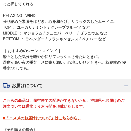
っと押してくれる
RELAXING | WIND
張り詰めた緊張をほどき、心を和らげ、リラックスしたムードに。
TOP ： ユーカリ / ミント / グレープフルーツ など
MIDDLE ： マジョラム / ジュニパーベリー / ゼラニウム など
BOTTOM ： ラベンダー / フランキンセンス / ベチバー など
［ おすすめのシーン・マインド ］
鬱々とした気分を軽やかにリフレッシュさせたいときに。
湿度が高い夜の重苦しさに寄り添い、心地よいひとときへ。就寝前の"寝
香水"としても。
お届けについて
こちらの商品は、航空便での配送ができないため、沖縄県へお届けのご
注文ついては通常よりお時間を頂戴いたします。
■「コスメのお届けについて」はこちらから。
《予約購入の場合》