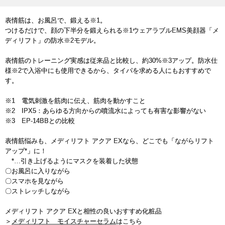
表情筋は、お風呂で、鍛える※1。
つけるだけで、顔の下半分を鍛えられる※1ウェアラブルEMS美顔器「メ
ディリフト」の防水※2モデル。
表情筋のトレーニング実感は従来品と比較し、約30%※3アップ。防水仕
様※2で入浴中にも使用できるから、タイパを求める人にもおすすめで
す。
※1 電気刺激を筋肉に伝え、筋肉を動かすこと
※2 IPX5：あらゆる方向からの噴流水によっても有害な影響がない
※3 EP-14BBとの比較
表情筋悩みも、メディリフト アクア EXなら、どこでも「ながらリフト
アップ*」に！
*…引き上げるようにマスクを装着した状態
〇お風呂に入りながら
〇スマホを見ながら
〇ストレッチしながら
メディリフト アクア EXと相性の良いおすすめ化粧品
＞
メディリフト モイスチャーセラム
はこちら