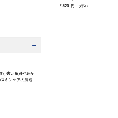
3,520
円
（税込）
維が古い角質や細か
のスキンケアの浸透