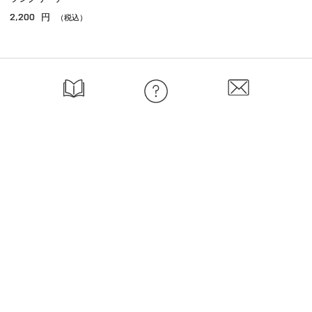
2,200
円
（税込）
ご利用ガイド
よくあるご質問
お問い合わせ
オンラインショッピングに関する電話でのお問い合わせ
0120-185-550
受付時間 10:00〜18:00（休業日を除く）
小田急百貨店オンラインショッピング
プライバシーポリシー
特定商取引法に基づく表示
Copyright © Odakyu Department Store Co.,Ltd. , All Rights Reserved.