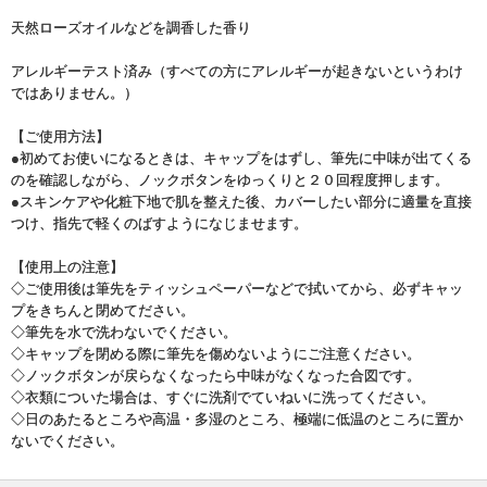
天然ローズオイルなどを調香した香り
アレルギーテスト済み（すべての方にアレルギーが起きないというわけ
ではありません。）
【ご使用方法】
●初めてお使いになるときは、キャップをはずし、筆先に中味が出てくる
のを確認しながら、ノックボタンをゆっくりと２０回程度押します。
●スキンケアや化粧下地で肌を整えた後、カバーしたい部分に適量を直接
つけ、指先で軽くのばすようになじませます。
【使用上の注意】
◇ご使用後は筆先をティッシュペーパーなどで拭いてから、必ずキャッ
プをきちんと閉めてださい。
◇筆先を水で洗わないでください。
◇キャップを閉める際に筆先を傷めないようにご注意ください。
◇ノックボタンが戻らなくなったら中味がなくなった合図です。
◇衣類についた場合は、すぐに洗剤でていねいに洗ってください。
◇日のあたるところや高温・多湿のところ、極端に低温のところに置か
ないでください。