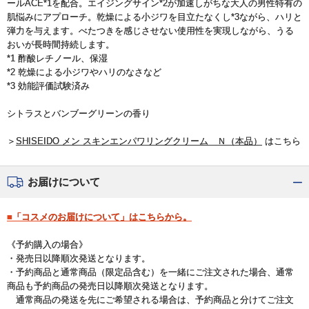
ールACE*1を配合。エイジングサイン*2が加速しがちな大人の男性特有の
肌悩みにアプローチ。乾燥による小ジワを目立たなくし*3ながら、ハリと
弾力を与えます。べたつきを感じさせない使用性を実現しながら、うる
おいが長時間持続します。
*1 酢酸レチノール、保湿
*2 乾燥による小ジワやハリのなさなど
*3 効能評価試験済み
シトラスとバンブーグリーンの香り
＞
SHISEIDO メン スキンエンパワリングクリーム Ｎ（本品）
はこちら
お届けについて
■「コスメのお届けについて」はこちらから。
《予約購入の場合》
・発売日以降順次発送となります。
・予約商品と通常商品（限定品含む）を一緒にご注文された場合、通常
商品も予約商品の発売日以降順次発送となります。
通常商品の発送を先にご希望される場合は、予約商品と分けてご注文