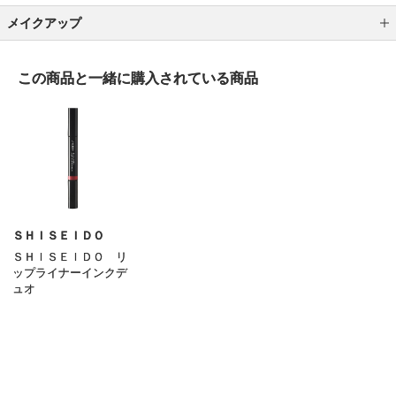
メイクアップ
アイシャドウ
この商品と一緒に
購入されている商品
アイライナー
アイブロウ
マスカラ
リップ
グロス
ＳＨＩＳＥＩＤＯ
ＳＨＩＳＥＩＤＯ リ
チーク
ップライナーインクデ
ュオ
シェーディング・ハイライト
2,860
円
（税込）
ネイル
その他のメイクアップ