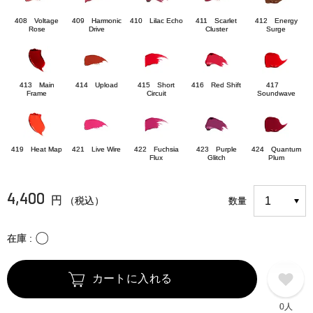
408 Voltage
409 Harmonic
410 Lilac Echo
411 Scarlet
412 Energy
Rose
Drive
Cluster
Surge
413 Main
414 Upload
415 Short
416 Red Shift
417
Frame
Circuit
Soundwave
419 Heat Map
421 Live Wire
422 Fuchsia
423 Purple
424 Quantum
Flux
Glitch
Plum
4,400
円
（税込）
数量
〇
在庫
カートに入れる
0人