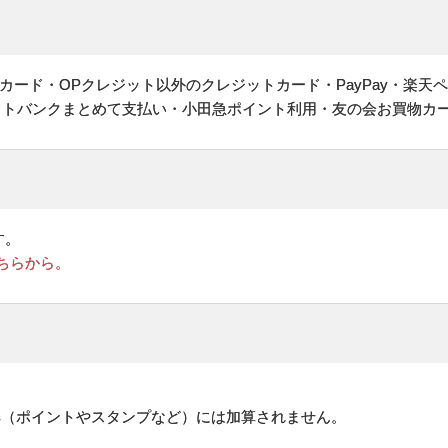
ヤルカード・OPクレジット以外のクレジットカード・PayPay・楽天
フトバンクまとめて支払い・小田急ポイント利用・友の会お買物カ
す。
ちらから。
。
典（ポイントやスタンプなど）には加算されません。