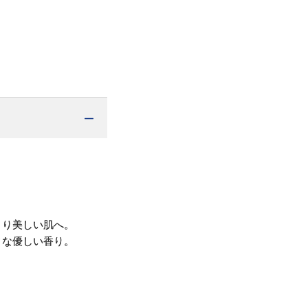
きり美しい肌へ。
ィな優しい香り。