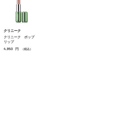
マスカラ
リップ
グロス
クリニーク
クリニーク ポップ
チーク
リップ
4,950
円
シェーディング・ハイライト
（税込）
ネイル
その他のメイクアップ
ご利用ガイド
よくあるご質問
お問い合わせ
オンラインショッピングに関する電話でのお問い合わせ
0120-185-550
受付時間 10:00〜18:00（休業日を除く）