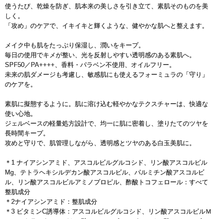
使うたび、乾燥を防ぎ、肌本来の美しさを引き立て、素肌そのものを美
しく。
「攻め」のケアで、イキイキと輝くような、健やかな肌へと整えます。
メイク中も肌をたっぷり保湿し、潤いをキープ。
毎日の使用でキメが整い、光を反射しやすい透明感のある素肌へ。
SPF50／PA++++、香料・パラベン不使用、オイルフリー。
未来の肌ダメージも考慮し、敏感肌にも使えるフォーミュラの「守り」
のケアを。
素肌に擬態するように。肌に溶け込む軽やかなテクスチャーは、快適な
使い心地。
ジェルベースの軽量処方設計で、均一に肌に密着し、塗りたてのツヤを
長時間キープ。
攻めと守りで、肌管理しながら、透明感とツヤのある白玉美肌に。
＊1 ナイアシンアミド、アスコルビルグルコシド、リン酸アスコルビル
Mg、テトラヘキシルデカン酸アスコルビル、パルミチン酸アスコルビ
ル、リン酸アスコルビルアミノプロピル、酢酸トコフェロール：すべて
整肌成分
＊2ナイアシンアミド：整肌成分
＊3 ビタミンC誘導体：アスコルビルグルコシド、リン酸アスコルビルＭ