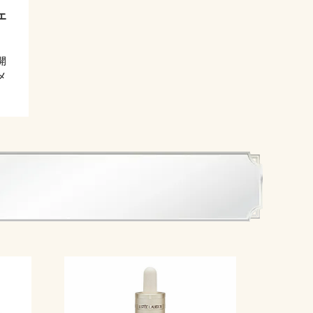
エ
開
メ