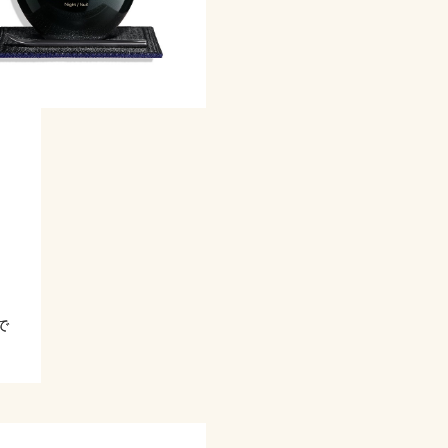
ン
、
で