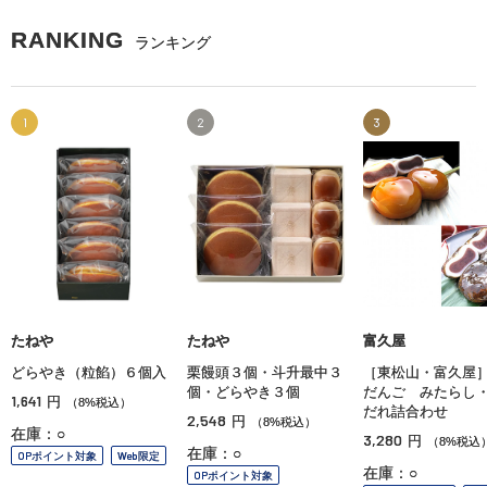
RANKING
ランキング
1
2
3
たねや
たねや
富久屋
どらやき（粒餡）６個入
栗饅頭３個・斗升最中３
［東松山・富久屋
個・どらやき３個
だんご みたらし
1,641
円
（8%税込）
だれ詰合わせ
2,548
円
（8%税込）
在庫：○
3,280
円
（8%税込
在庫：○
OPポイント対象
Web限定
在庫：○
OPポイント対象