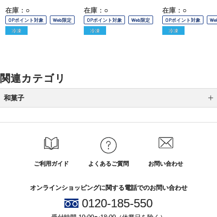
在庫：○
在庫：○
在庫：○
OPポイント対象
Web限定
OPポイント対象
Web限定
OPポイント対象
W
冷凍
冷凍
冷凍
関連カテゴリ
和菓子
最中
かりんとう
甘納豆
ご利用ガイド
よくあるご質問
お問い合わせ
ぜんざい・おしるこ
オンラインショッピングに関する電話でのお問い合わせ
飴
0120-185-550
煎餅