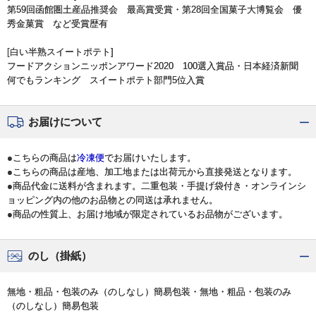
第59回函館圏土産品推奨会 最高賞受賞・第28回全国菓子大博覧会 優
秀金菓賞 など受賞歴有
[白い半熟スイートポテト]
フードアクションニッポンアワード2020 100選入賞品・日本経済新聞
何でもランキング スイートポテト部門5位入賞
お届けについて
●こちらの商品は
冷凍便
でお届けいたします。
●こちらの商品は産地、加工地または出荷元から直接発送となります。
●商品代金に送料が含まれます。二重包装・手提げ袋付き・オンラインシ
ョッピング内の他のお品物との同送は承れません。
●商品の性質上、お届け地域が限定されているお品物がございます。
のし（掛紙）
無地・粗品・包装のみ（のしなし）簡易包装・無地・粗品・包装のみ
（のしなし）簡易包装