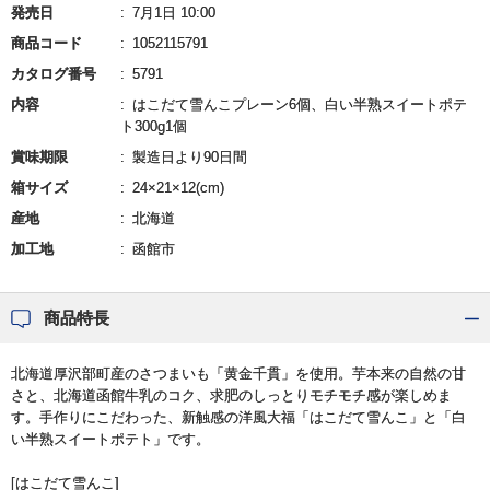
発売日
7月1日 10:00
商品コード
1052115791
カタログ番号
5791
内容
はこだて雪んこプレーン6個、白い半熟スイートポテ
ト300g1個
賞味期限
製造日より90日間
箱サイズ
24×21×12(cm)
産地
北海道
加工地
函館市
商品特長
北海道厚沢部町産のさつまいも「黄金千貫」を使用。芋本来の自然の甘
さと、北海道函館牛乳のコク、求肥のしっとりモチモチ感が楽しめま
す。手作りにこだわった、新触感の洋風大福「はこだて雪んこ」と「白
い半熟スイートポテト」です。
[はこだて雪んこ]