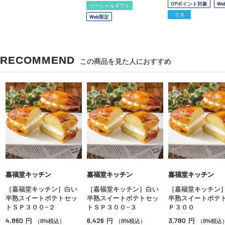
OPポイント対象
We
ソーシャルギフト
冷凍
Web限定
RECOMMEND
この商品を見た人におすすめ
嘉福堂キッチン
嘉福堂キッチン
嘉福堂キッチン
［嘉福堂キッチン］白い
［嘉福堂キッチン］白い
［嘉福堂キッチン
半熟スイートポテトセッ
半熟スイートポテトセッ
半熟スイートポテ
トＳＰ３００−２
トＳＰ３００−３
Ｐ３００
4,860
6,426
3,780
円
円
円
（8%税込）
（8%税込）
（8%税込