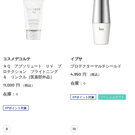
コスメデコルテ
イプサ
ＡＱ アブソリュート ＵＶ プ
プロテクターマルチシールド
ロテクション ブライトニング
4,950
円
（税込）
＆ リンクル［医薬部外品］
在庫：○
11,000
円
（税込）
在庫：○
OPポイント対象
ソーシャルギフト
OPポイント対象
9
10