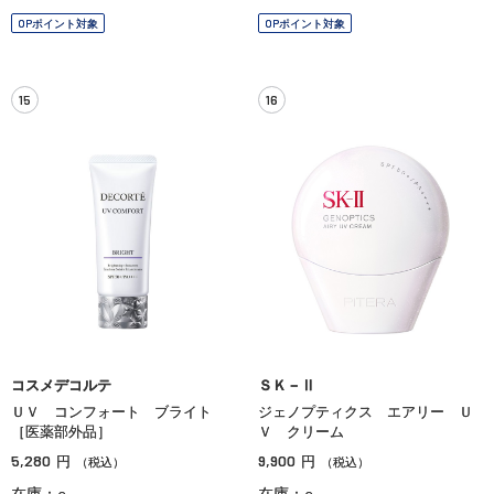
OPポイント対象
OPポイント対象
15
16
コスメデコルテ
ＳＫ－Ⅱ
ＵＶ コンフォート ブライト
ジェノプティクス エアリー Ｕ
［医薬部外品］
Ｖ クリーム
5,280
9,900
円
円
（税込）
（税込）
在庫：○
在庫：○