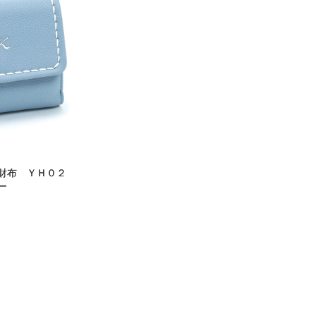
財布 ＹＨ０２
ー