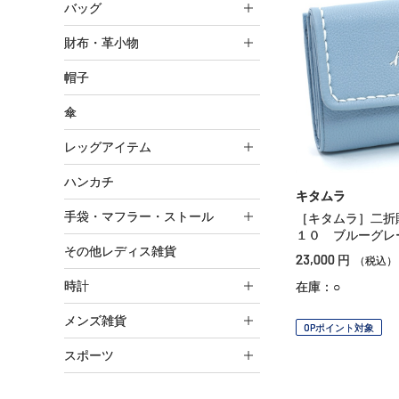
バッグ
財布・革小物
帽子
傘
レッグアイテム
ハンカチ
キタムラ
手袋・マフラー・ストール
［キタムラ］二折
１０ ブルーグレ
その他レディス雑貨
23,000
円
（税込）
時計
在庫：○
メンズ雑貨
OPポイント対象
スポーツ