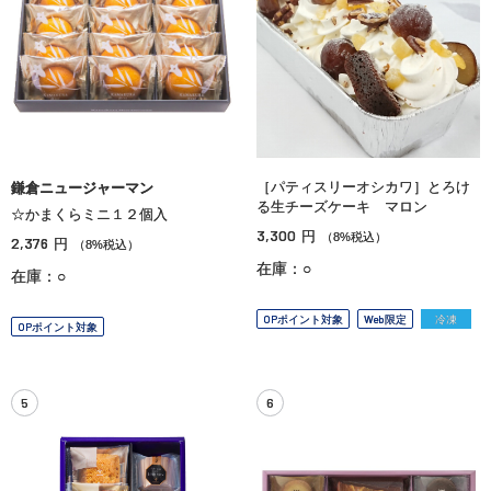
［パティスリーオシカワ］とろけ
鎌倉ニュージャーマン
る生チーズケーキ マロン
☆かまくらミニ１２個入
3,300
円
（8%税込）
2,376
円
（8%税込）
在庫：○
在庫：○
OPポイント対象
Web限定
冷凍
OPポイント対象
5
6