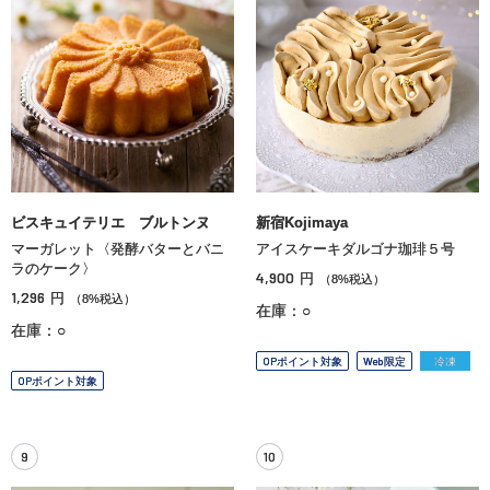
ビスキュイテリエ ブルトンヌ
新宿Kojimaya
マーガレット〈発酵バターとバニ
アイスケーキダルゴナ珈琲５号
ラのケーク〉
4,900
円
（8%税込）
1,296
円
（8%税込）
在庫：○
在庫：○
OPポイント対象
Web限定
冷凍
OPポイント対象
9
10