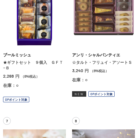
ブールミッシュ
アンリ・シャルパンティエ
★ギフトセット ９個入 ＧＦＴ
☆タルト・フリュイ・アソートＳ
−Ｂ
3,240
円
（8%税込）
2,268
円
（8%税込）
在庫：○
在庫：○
NEW
OPポイント対象
OPポイント対象
7
8