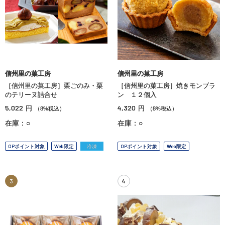
信州里の菓工房
信州里の菓工房
［信州里の菓工房］栗ごのみ・栗
［信州里の菓工房］焼きモンブラ
のテリーヌ詰合せ
ン １２個入
5,022
4,320
円
円
（8%税込）
（8%税込）
在庫：○
在庫：○
OPポイント対象
Web限定
冷凍
OPポイント対象
Web限定
3
4