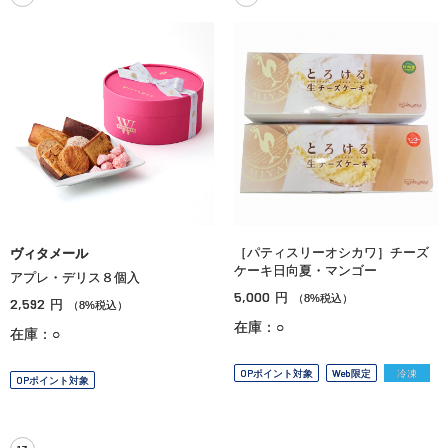
［パティスリーオシカワ］チーズ
ヴィタメール
ケーキ日向夏・マンゴー
アプレ・デリス８個入
5,000
円
（8%税込）
2,592
円
（8%税込）
在庫：○
在庫：○
OPポイント対象
Web限定
冷凍
OPポイント対象