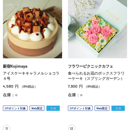
新宿Kojimaya
フラワーピクニックカフェ
アイスケーキキャラメルショコラ
食べられるお花のボックスフラワ
４号
ーケーキ（スプリングガーデン）
4,580
7,900
円
円
（8%税込）
（8%税込）
在庫：○
在庫：○
OPポイント対象
Web限定
冷凍
OPポイント対象
Web限定
冷凍
11
12