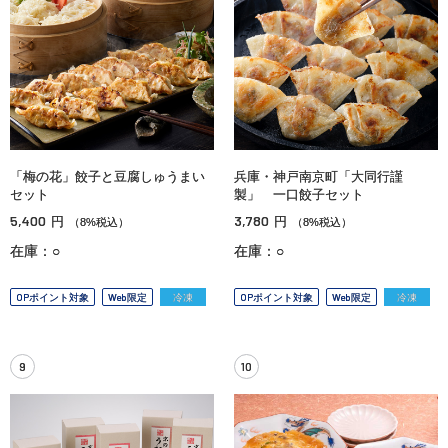
「梅の花」餃子と豆腐しゅうまい
兵庫・神戸南京町「大同行謹
セット
製」 一口餃子セット
5,400
3,780
円
円
（8%税込）
（8%税込）
在庫：○
在庫：○
OPポイント対象
Web限定
冷凍
OPポイント対象
Web限定
冷凍
9
10