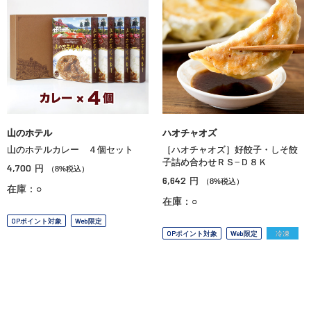
山のホテル
ハオチャオズ
山のホテルカレー ４個セット
［ハオチャオズ］好餃子・しそ餃
子詰め合わせＲＳ−Ｄ８Ｋ
4,700
円
（8%税込）
6,642
円
（8%税込）
在庫：○
在庫：○
OPポイント対象
Web限定
OPポイント対象
Web限定
冷凍