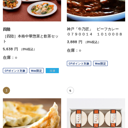
神戸「牛乃匠」 ビーフカレー
四陸
０７９００１４ １０１０００８
［四陸］本格中華惣菜と飲茶セッ
ト
3,888
円
（8%税込）
5,638
円
（8%税込）
在庫：○
在庫：○
OPポイント対象
Web限定
OPポイント対象
Web限定
冷凍
3
4