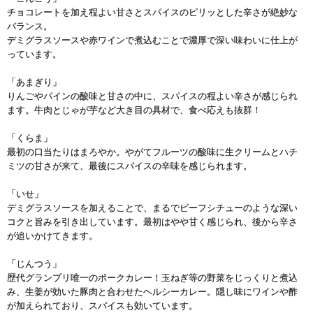
チョコレートを加え程よい甘さとスパイスのピリッとした辛さが絶妙な
バランス。
デミグラスソースや赤ワインで煮込むことで濃厚で深い味わいに仕上が
っています。
「あまぎり」
りんごやパインの酸味と甘さの中に、スパイスの程よい辛さが感じられ
ます。牛肉とじゃが芋など大き目の具材で、食べ応えも抜群！
「くらま」
最初の口当たりはまろやか。やがてフルーツの酸味に生クリームとハチ
ミツの甘さが来て、最後にスパイスの辛味を感じられます。
「いせ」
デミグラスソースを加えることで、まるでビーフシチューのような深い
コクと旨みを引き出しています。最初はやや甘く感じられ、後から辛さ
が追いかけてきます。
「じんつう」
歴代グランプリ唯一のポークカレー！玉ねぎ等の野菜をじっくりと煮込
み、生姜が効いた豚肉と合わせたヘルシーカレー。隠し味にワインや酢
が加えられており、スパイスも効いています。