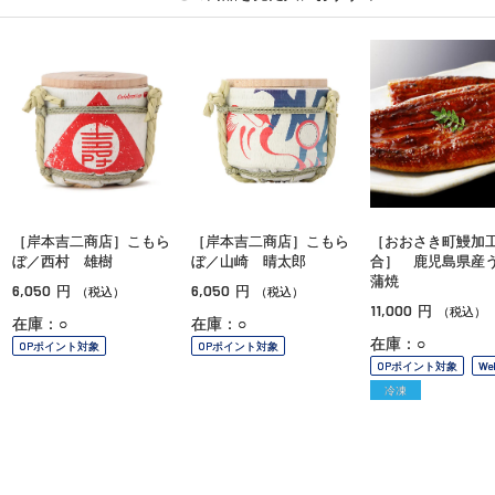
［岸本吉二商店］こもら
［岸本吉二商店］こもら
［おおさき町鰻加
ぼ／西村 雄樹
ぼ／山崎 晴太郎
合］ 鹿児島県産
蒲焼
6,050
6,050
円
円
（税込）
（税込）
11,000
円
（税込）
在庫：○
在庫：○
在庫：○
OPポイント対象
OPポイント対象
OPポイント対象
W
冷凍