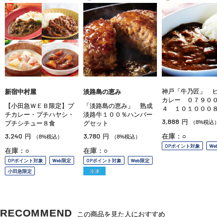
神戸「牛乃匠」 
新宿中村屋
淡路島の恵み
カレー ０７９０
【小田急ＷＥＢ限定】プ
「淡路島の恵み」 熟成
４ １０１０００
チカレー・プチハヤシ・
淡路牛１００％ハンバー
3,888
円
（8%税込
プチシチュー８食
グセット
3,240
3,780
在庫：○
円
円
（8%税込）
（8%税込）
OPポイント対象
We
在庫：○
在庫：○
OPポイント対象
Web限定
OPポイント対象
Web限定
小田急限定
冷凍
RECOMMEND
この商品を見た人におすすめ