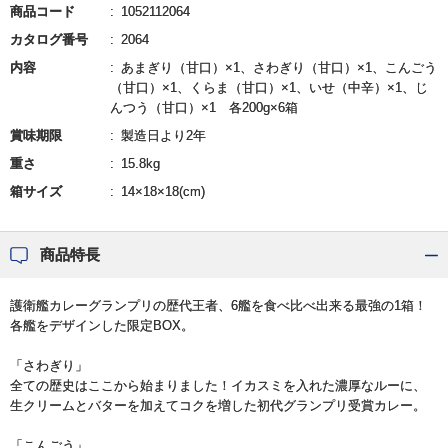
商品コード
1052112064
カタログ番号
2064
内容
あまぎり（甘口）×1、さわぎり（甘口）×1、こんごう
（甘口）×1、くらま（甘口）×1、いせ（中辛）×1、じ
んつう（甘口）×1 各200g×6箱
賞味期限
製造日より2年
重さ
15.8kg
箱サイズ
14×18×18(cm)
商品特長
護衛艦カレーグランプリの歴代王者、6艦を食べ比べ出来る最強の1箱！
各艦をデザインした限定BOX。
「さわぎり」
全ての歴史はここから始まりました！イカスミを入れた濃厚なルーに、
生クリームとバターを加えてコクを増した初代グランプリ受賞カレー。
「こんごう」