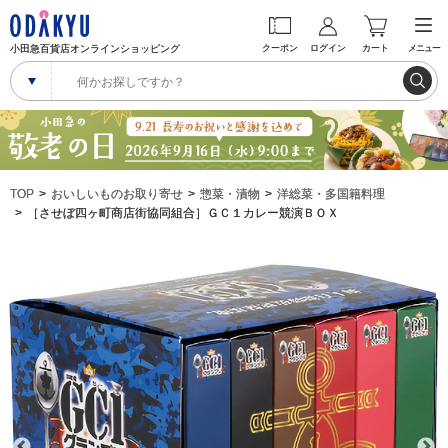
小田急百貨店オンラインショッピング
クーポン
ログイン
カート
メニュー
TOP
おいしいものお取り寄せ
惣菜・漬物
洋総菜・多国籍料理
［させぼ四ヶ町商店街協同組合］ＧＣ１カレー競演ＢＯＸ