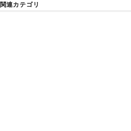
関連カテゴリ
惣菜・漬物
スープ・お吸い物
梅干し・漬物
乳製品
ご利用ガイド
よくあるご質問
お問い合わせ
中華総菜
オンラインショッピングに関する電話でのお問い合わせ
うなぎ
0120-185-550
洋総菜・多国籍料理
受付時間 10:00〜18:00（休業日を除く）
お弁当
和惣菜
小田急百貨店オンラインショッピング
プライバシーポリシー
特定商取引法に基づく表示