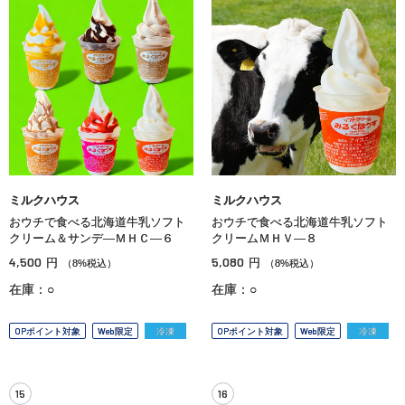
ミルクハウス
ミルクハウス
おウチで食べる北海道牛乳ソフト
おウチで食べる北海道牛乳ソフト
クリーム＆サンデ—ＭＨＣ—６
クリームＭＨＶ—８
4,500
5,080
円
円
（8%税込）
（8%税込）
在庫：○
在庫：○
OPポイント対象
Web限定
冷凍
OPポイント対象
Web限定
冷凍
15
16