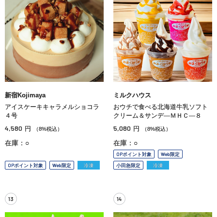
新宿Kojimaya
ミルクハウス
アイスケーキキャラメルショコラ
おウチで食べる北海道牛乳ソフト
４号
クリーム＆サンデ—ＭＨＣ—８
4,580
5,080
円
円
（8%税込）
（8%税込）
在庫：○
在庫：○
OPポイント対象
Web限定
OPポイント対象
Web限定
冷凍
小田急限定
冷凍
13
14