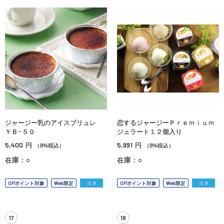
ジャージー乳のアイスブリュレ
恋するジャージーＰｒｅｍｉｕｍ
ＹＢ−５０
ジェラート１２個入り
5,400
5,991
円
円
（8%税込）
（8%税込）
在庫：○
在庫：○
OPポイント対象
Web限定
冷凍
OPポイント対象
Web限定
冷凍
17
18