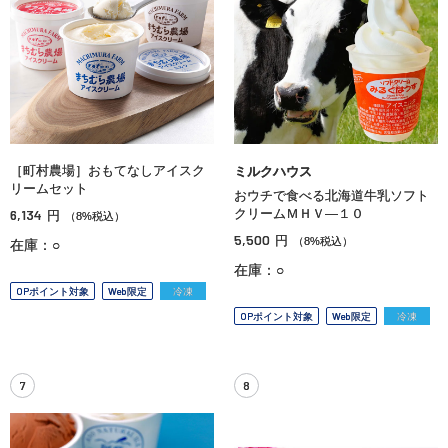
［町村農場］おもてなしアイスク
ミルクハウス
リームセット
おウチで食べる北海道牛乳ソフト
6,134
クリームＭＨＶ—１０
円
（8%税込）
5,500
円
（8%税込）
在庫：○
在庫：○
OPポイント対象
Web限定
冷凍
OPポイント対象
Web限定
冷凍
7
8