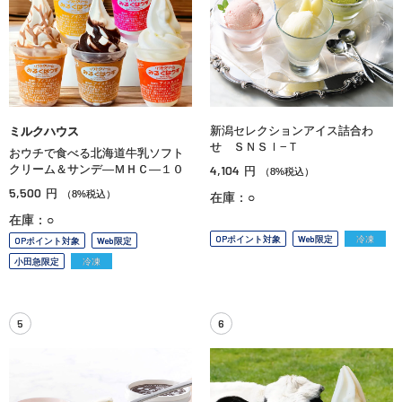
新潟セレクションアイス詰合わ
ミルクハウス
せ ＳＮＳＩ−Ｔ
おウチで食べる北海道牛乳ソフト
クリーム＆サンデ—ＭＨＣ—１０
4,104
円
（8%税込）
5,500
円
（8%税込）
在庫：○
在庫：○
OPポイント対象
Web限定
冷凍
OPポイント対象
Web限定
小田急限定
冷凍
5
6