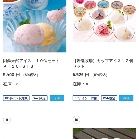
阿蘇天然アイス １０個セット
［岩瀬牧場］カップアイス１２個
ＡＴ１０−ＳＴＢ
セット
5,400
5,526
円
円
（8%税込）
（8%税込）
在庫：○
在庫：○
OPポイント対象
Web限定
冷凍
OPポイント対象
Web限定
冷凍
9
10