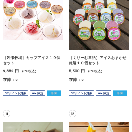
［岩瀬牧場］カップアイス１０個
［くりーむ童話］アイスおまかせ
セット
厳選１０個セット
4,884
5,300
円
円
（8%税込）
（8%税込）
在庫：○
在庫：○
OPポイント対象
Web限定
冷凍
OPポイント対象
Web限定
冷凍
11
12