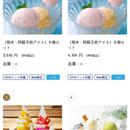
［熊本・阿蘇天然アイス］６種セ
［熊本・阿蘇天然アイス］８個セ
ット
ット
3,510
4,104
円
円
（8%税込）
（8%税込）
在庫：○
在庫：○
OPポイント対象
Web限定
冷凍
OPポイント対象
Web限定
冷凍
3
4