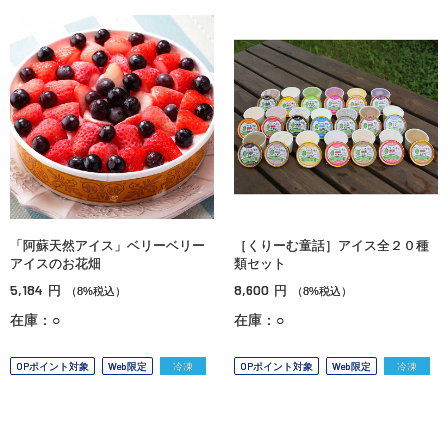
「阿蘇天然アイス」ベリーベリー
［くりーむ童話］アイス全２０種
アイスのお花畑
類セット
5,184
8,600
円
円
（8%税込）
（8%税込）
在庫：○
在庫：○
OPポイント対象
Web限定
冷凍
OPポイント対象
Web限定
冷凍