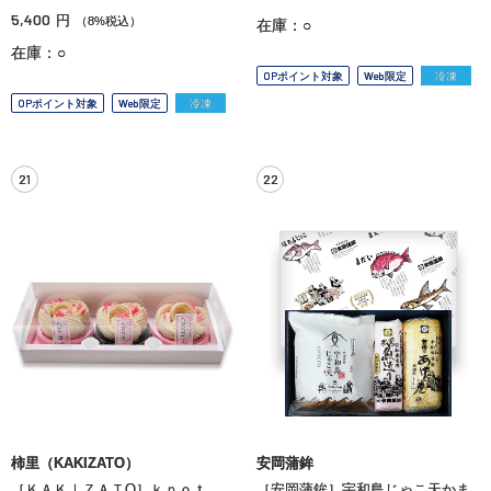
5,400
円
（8%税込）
在庫：○
在庫：○
OPポイント対象
Web限定
冷凍
OPポイント対象
Web限定
冷凍
21
22
柿里（KAKIZATO）
安岡蒲鉾
［ＫＡＫⅠＺＡＴО］ｋｎｏｔ
［安岡蒲鉾］宇和島じゃこ天かま