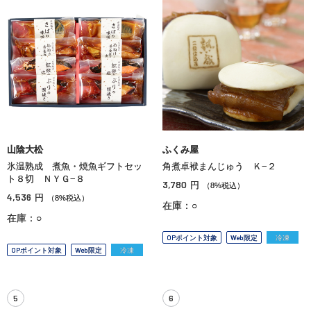
山陰大松
ふくみ屋
氷温熟成 煮魚・焼魚ギフトセッ
角煮卓袱まんじゅう Ｋ−２
ト８切 ＮＹＧ−８
3,780
円
（8%税込）
4,536
円
（8%税込）
在庫：○
在庫：○
OPポイント対象
Web限定
冷凍
OPポイント対象
Web限定
冷凍
5
6