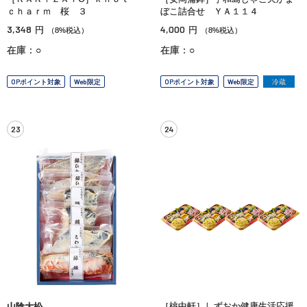
ｃｈａｒｍ 桜 ３
ぼこ詰合せ ＹＡ１１４
3,348
4,000
円
円
（8%税込）
（8%税込）
在庫：○
在庫：○
OPポイント対象
Web限定
OPポイント対象
Web限定
冷蔵
23
24
［桃中軒］しずおか健康生活応援
山陰大松