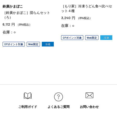
［もり家］冷凍うどん食べ比べセ
鈴廣かまぼこ
ット４種
［鈴廣かまぼこ］団らんセット
（ろ）
3,240
円
（8%税込）
6,112
円
（8%税込）
在庫：○
在庫：○
OPポイント対象
Web限定
冷凍
OPポイント対象
Web限定
冷蔵
ご利用ガイド
よくあるご質問
お問い合わせ