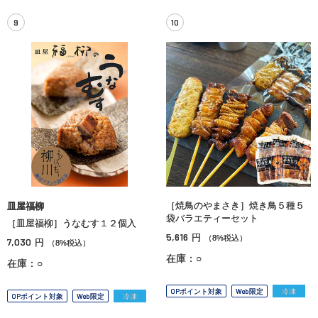
9
10
［焼鳥のやまさき］焼き鳥５種５
皿屋福柳
袋バラエティーセット
［皿屋福柳］うなむす１２個入
5,616
円
（8%税込）
7,030
円
（8%税込）
在庫：○
在庫：○
OPポイント対象
Web限定
冷凍
OPポイント対象
Web限定
冷凍