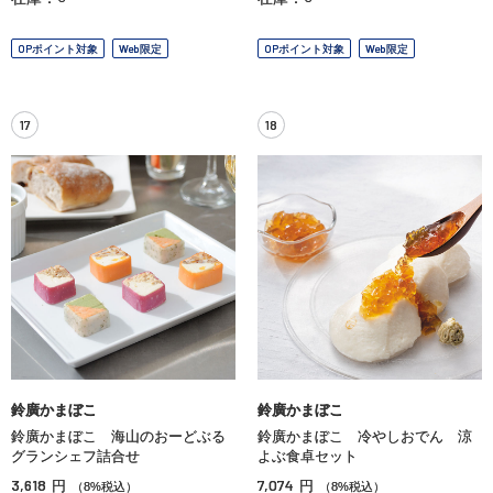
OPポイント対象
Web限定
OPポイント対象
Web限定
17
18
鈴廣かまぼこ
鈴廣かまぼこ
鈴廣かまぼこ 海山のおーどぶる
鈴廣かまぼこ 冷やしおでん 涼
グランシェフ詰合せ
よぶ食卓セット
3,618
7,074
円
円
（8%税込）
（8%税込）