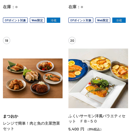
在庫：○
在庫：○
OPポイント対象
Web限定
冷蔵
OPポイント対象
Web限定
冷蔵
19
20
ふくいサーモン洋風バラエティセ
まつおか
ット ＦＢ−５０
レンジで簡単！肉と魚の主菜惣菜
セット
5,400
円
（8%税込）