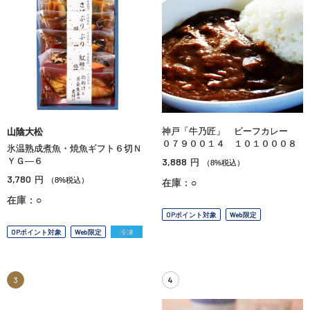
神戸「牛乃匠」 ビーフカレー
山陰大松
０７９００１４ １０１０００８
氷温熟成煮魚・焼魚ギフト６切Ｎ
ＹＧ—６
3,888
円
（8%税込）
3,780
円
（8%税込）
在庫：○
在庫：○
OPポイント対象
Web限定
OPポイント対象
Web限定
冷凍
3
4