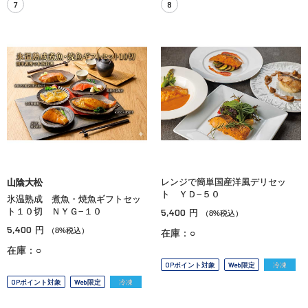
7
8
レンジで簡単国産洋風デリセッ
山陰大松
ト ＹＤ−５０
氷温熟成 煮魚・焼魚ギフトセッ
ト１０切 ＮＹＧ−１０
5,400
円
（8%税込）
5,400
円
（8%税込）
在庫：○
在庫：○
OPポイント対象
Web限定
冷凍
OPポイント対象
Web限定
冷凍