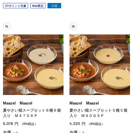
OPポイント対象
Web限定
冷蔵
15
16
Maazel Maazel
Maazel Maazel
夏やさい畑スープセット６種６個
夏やさい畑スープセット５種５個
入り Ｍ４７Ｄ６Ｐ
入り Ｍ４０Ｇ５Ｐ
5,076
4,320
円
円
（8%税込）
（8%税込）
在庫：○
在庫：○