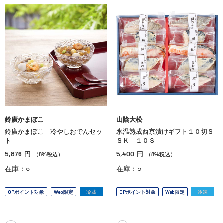
鈴廣かまぼこ
山陰大松
鈴廣かまぼこ 冷やしおでんセッ
氷温熟成西京漬けギフト１０切Ｓ
ト
ＳＫ—１０Ｓ
5,876
5,400
円
円
（8%税込）
（8%税込）
在庫：○
在庫：○
OPポイント対象
Web限定
冷蔵
OPポイント対象
Web限定
冷凍