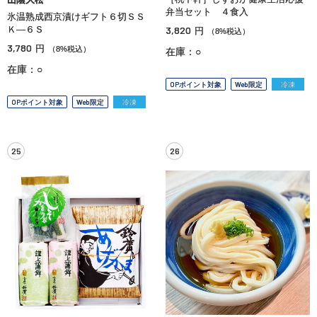
弁当セット ４食入
氷温熟成西京漬けギフト６切ＳＳ
Ｋ—６Ｓ
3,820
円
（8%税込）
3,780
円
（8%税込）
在庫：○
在庫：○
OPポイント対象
Web限定
冷凍
OPポイント対象
Web限定
冷凍
25
26