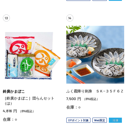
13
14
ふく霜降り刺身 ＳＫ−３５Ｆ６Ｚ
鈴廣かまぼこ
［鈴廣かまぼこ］団らんセット
7,500
円
（8%税込）
（は）
在庫：○
4,816
円
（8%税込）
在庫：○
OPポイント対象
Web限定
冷凍