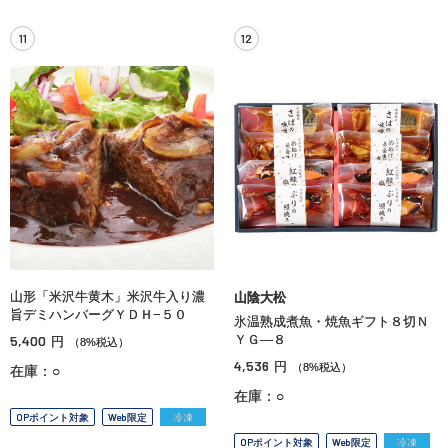
11
12
山形「米沢牛黄木」米沢牛入り濃
山陰大松
旨デミハンバーグＹＤＨ−５０
氷温熟成煮魚・焼魚ギフト８切Ｎ
5,400
ＹＧ—８
円
（8%税込）
4,536
円
（8%税込）
在庫：○
在庫：○
OPポイント対象
Web限定
冷凍
OPポイント対象
Web限定
冷凍