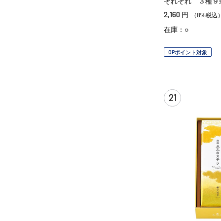
それぞれ ３種９
2,160
円
（8%税込
在庫：○
OPポイント対象
21