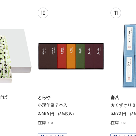
10
11
そば
とらや
森八
小形羊羹７本入
★くずきり８
）
2,484
3,672
円
円
（8%税込）
（8
在庫：○
在庫：○