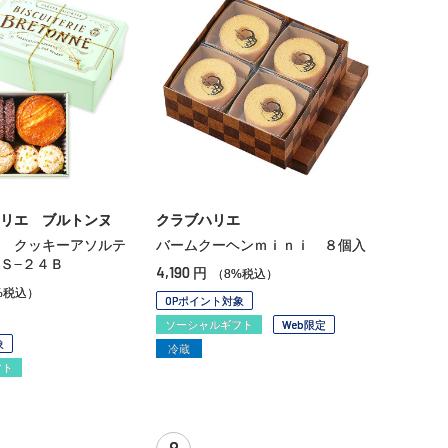
リエ ブルトンヌ
クラブハリエ
 クッキーアソルテ
バームクーヘンｍｉｎｉ ８個入
Ｓ−２４Ｂ
4,190
円
（8%税込）
%税込）
OPポイント対象
在庫：○
ソーシャルギフト
Web限定
象
冷蔵
フト