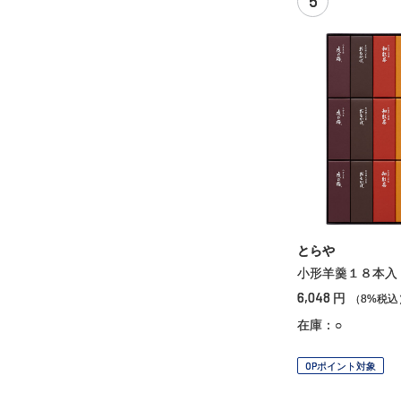
5
とらや
小形羊羹１８本入
6,048
円
（8%税込
在庫：○
OPポイント対象