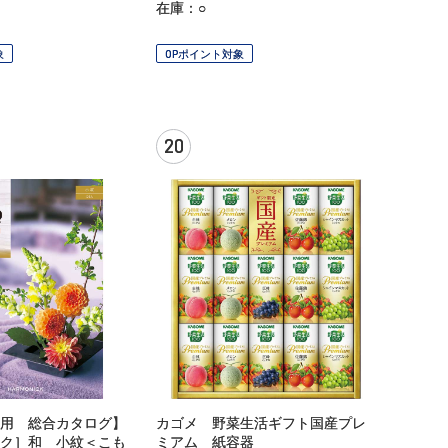
在庫：○
象
OPポイント対象
20
用 総合カタログ】
カゴメ 野菜生活ギフト国産プレ
ク］和 小紋＜こも
ミアム 紙容器