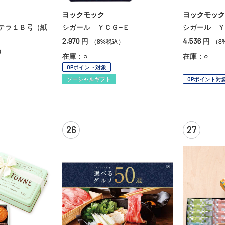
ヨックモック
ヨックモック
テラ１Ｂ号（紙
シガール ＹＣＧ−Ｅ
シガール Ｙ
2,970
4,536
円
円
（8%税込）
（8
）
在庫：○
在庫：○
OPポイント対象
ソーシャルギフト
OPポイント対
26
27