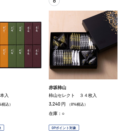
8
赤坂柿山
本入
柿山セレクト ３４枚入
3,240
円
%税込）
（8%税込）
在庫：○
象
OPポイント対象