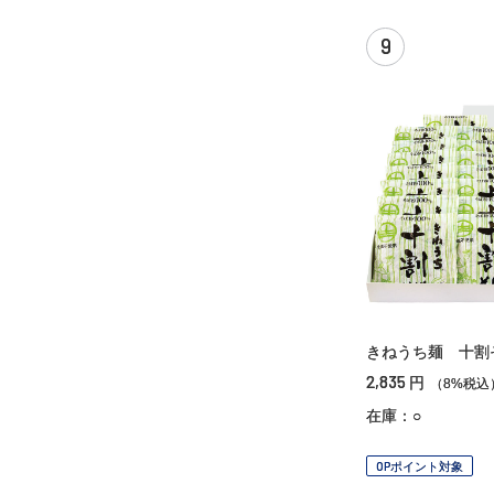
9
きねうち麺 十割
2,835
円
（8%税込
在庫：○
OPポイント対象