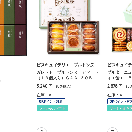
ビスキュイテリエ ブルトンヌ
ビスキュイテ
ガレット・ブルトンヌ アソート
ブルターニュ
（１３個入り）ＧＡＡ−３０Ｂ
ィ＜缶＞ Ｂ
）
3,240
2,678
円
円
（8%税込）
（8
在庫：○
在庫：○
OPポイント対象
OPポイント対
ソーシャルギフト
ソーシャルギ