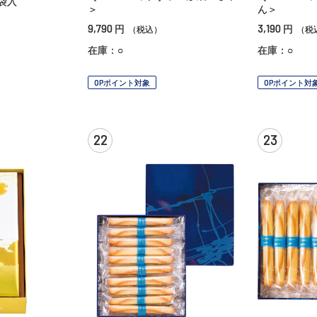
袋入
＞
ん＞
）
9,790
3,190
円
円
（税込）
（税
在庫：○
在庫：○
OPポイント対象
OPポイント対
22
23