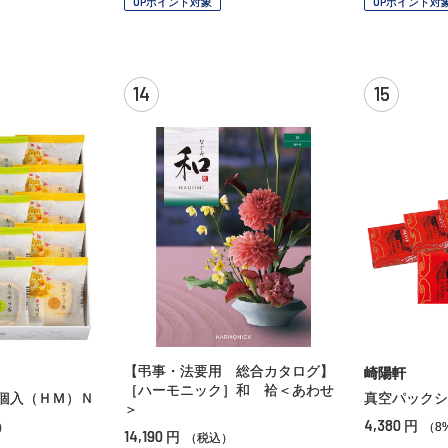
OPポイント対象
OPポイント対
14
15
【弔事・法要用 総合カタログ】
崎陽軒
［ハーモニック］和 袷＜あわせ
個入（ＨＭ）Ｎ
真空パックシ
＞
4,380
円
）
（8
14,190
円
（税込）