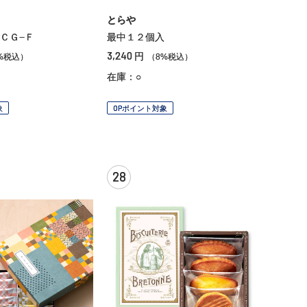
とらや
ＣＧ−Ｆ
最中１２個入
3,240
円
%税込）
（8%税込）
在庫：○
象
OPポイント対象
28