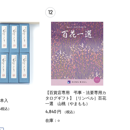
12
【百貨店専用 弔事・法要専用カ
タログギフト】［リンベル］百花
本入
一選 山桃（やまもも）
%税込）
4,840
円
（税込）
在庫：○