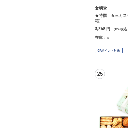
文明堂
★特撰 五三カス
箱）
3,348
円
（8%税込
在庫：○
OPポイント対象
25