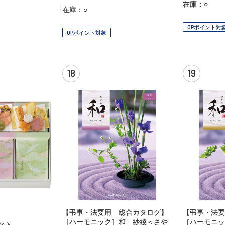
在庫：○
在庫：○
OPポイント対
OPポイント対象
18
19
【弔事・法要用 総合カタログ】
【弔事・法要
［ハーモニック］和 紗綾＜さや
［ハーモニッ