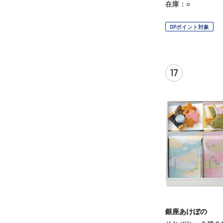
在庫：○
OPポイント対象
17
銀座あけぼの