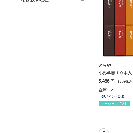
価格帯から選ぶ
とらや
小形羊羹１０本入
3,456
円
（8%税込
在庫：○
OPポイント対象
ソーシャルギフト