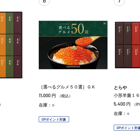
6
7
［選べるグルメ５０選］ＧＫ
とらや
11,000
小形羊羹１６
円
（税込）
5,400
円
）
（8
在庫：○
在庫：○
OPポイント対象
OPポイント対