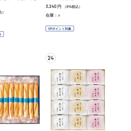
3,240
円
（8%税込）
込）
在庫：○
OPポイント対象
象
24