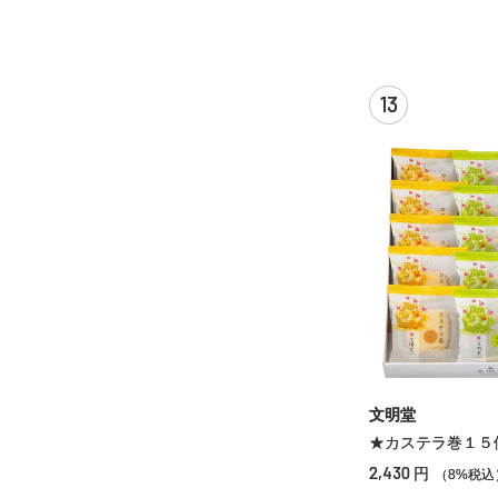
13
文明堂
★カステラ巻１５
2,430
円
（8%税込