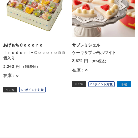
あげもちＣｏｃｏｒｏ
サブレミシェル
ｉｒｏｄｏｒｉ−Ｃｏｃｏｒｏ５５
ケーキサブレ缶ホワイト
個入り
3,672
円
（8%税込）
3,240
円
（8%税込）
在庫：○
在庫：○
NEW
OPポイント対象
冷蔵
NEW
OPポイント対象