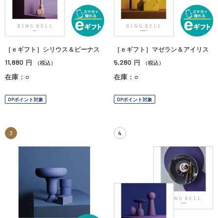
［ｅギフト］シリウス＆ビーナス
［ｅギフト］マゼラン＆アイリス
11,880
5,280
円
円
（税込）
（税込）
在庫：○
在庫：○
OPポイント対象
OPポイント対象
3
4