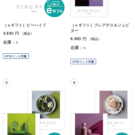
［ｅギフト］ビーハイブ
［ｅギフト］プレアデス＆ジュピ
ター
3,630
円
（税込）
6,380
円
（税込）
在庫：○
在庫：○
OPポイント対象
OPポイント対象
5
6