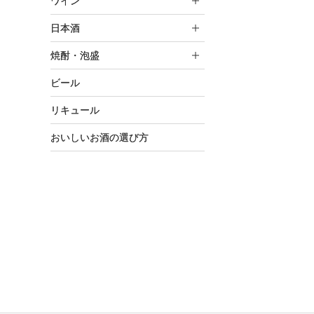
ワイン
日本酒
焼酎・泡盛
ビール
リキュール
おいしいお酒の選び方