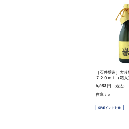
［石井醸造］大
７２０ｍｌ（箱入
4,983
円
（税込）
在庫：○
OPポイント対象