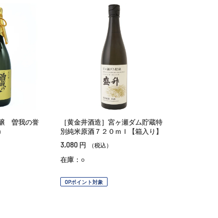
吟醸 曽我の誉
［黄金井酒造］宮ヶ瀬ダム貯蔵特
）
別純米原酒７２０ｍｌ【箱入り】
3,080
円
（税込）
在庫：○
OPポイント対象