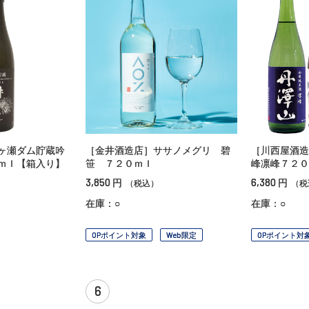
ヶ瀬ダム貯蔵吟
［金井酒造店］ササノメグリ 碧
［川西屋酒造
ｍｌ【箱入り】
笹 ７２０ｍｌ
峰凛峰７２０
3,850
6,380
円
円
（税込）
（税
在庫：○
在庫：○
OPポイント対象
Web限定
OPポイント対
6