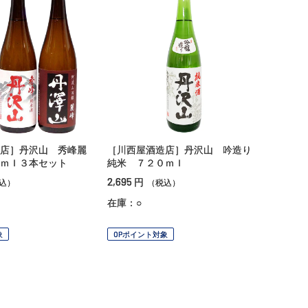
店］丹沢山 秀峰麗
［川西屋酒造店］丹沢山 吟造り
ｍｌ３本セット
純米 ７２０ｍｌ
2,695
円
込）
（税込）
在庫：○
象
OPポイント対象