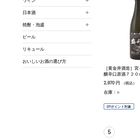
ワイン
日本酒
焼酎・泡盛
ビール
リキュール
おいしいお酒の選び方
［黄金井酒造］宮
醸辛口原酒７２０
2,970
円
（税込）
在庫：○
OPポイント対象
5