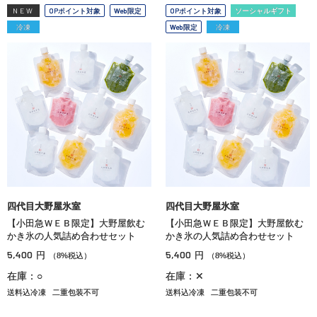
NEW
OPポイント対象
Web限定
OPポイント対象
ソーシャルギフト
冷凍
Web限定
冷凍
四代目大野屋氷室
四代目大野屋氷室
【小田急ＷＥＢ限定】大野屋飲む
【小田急ＷＥＢ限定】大野屋飲む
かき氷の人気詰め合わせセット
かき氷の人気詰め合わせセット
5,400
5,400
円
円
（8%税込）
（8%税込）
在庫：○
在庫：✕
送料込冷凍
二重包装不可
送料込冷凍
二重包装不可