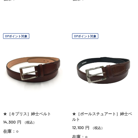
OPポイント対象
OPポイント対象
★［キプリス］紳士ベルト
★［ポールスチュアート］紳士ベ
ルト
14,300
円
（税込）
12,100
円
（税込）
在庫：○
在庫：○