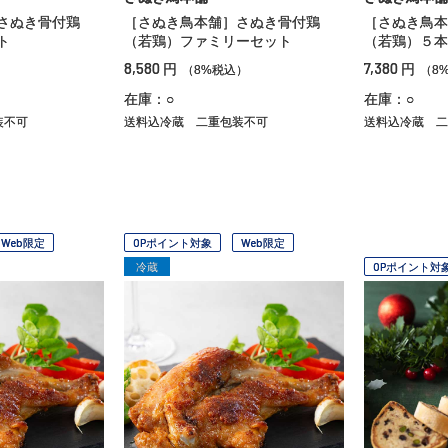
さぬき骨付鶏
［さぬき鳥本舗］さぬき骨付鶏
［さぬき鳥本
ト
（若鶏）ファミリーセット
（若鶏）５本
8,580
7,380
円
円
）
（8%税込）
（8
在庫：○
在庫：○
装不可
送料込冷蔵
二重包装不可
送料込冷蔵
二
Web限定
OPポイント対象
Web限定
冷蔵
OPポイント対