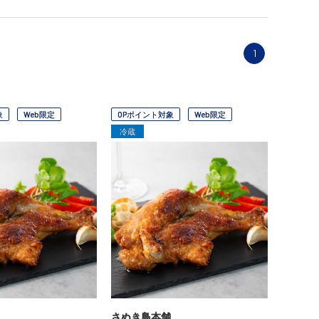
1
象
Web限定
OPポイント対象
Web限定
冷蔵
さぬき鳥本舗