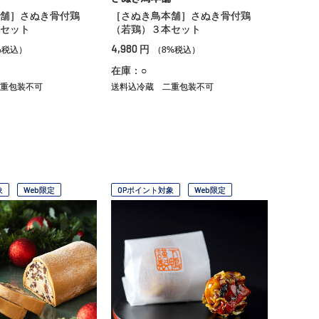
舗］さぬき骨付鶏
［さぬき鳥本舗］さぬき骨付鶏
セット
（若鶏）３本セット
4,980
円
%税込）
（8%税込）
在庫：○
重包装不可
送料込冷蔵
二重包装不可
象
Web限定
OPポイント対象
Web限定