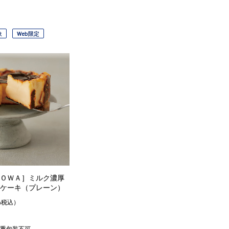
象
Web限定
ＯＷＡ］ミルク濃厚
ケーキ（プレーン）
%税込）
重包装不可