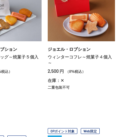
ブション
ジョエル・ロブション
ッグ～焼菓子５個入
ウィンターコフレ～焼菓子４個入
～
2,500
円
%税込）
（8%税込）
在庫：✕
二重包装不可
OPポイント対象
Web限定