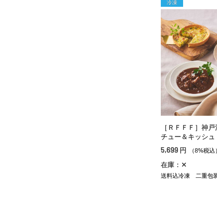
冷凍
［ＲＦＦＦ］神戸
チュー＆キッシュ
5,699
円
（8%税込
在庫：✕
送料込冷凍
二重包