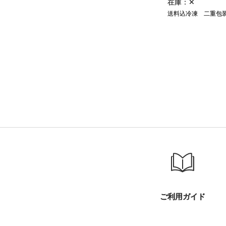
在庫：✕
送料込冷凍
二重包
ご利用ガイド