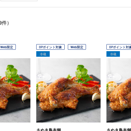
9
件）
Web限定
OPポイント対象
Web限定
OPポイント対
冷蔵
冷蔵
さぬき鳥本舗
さぬき鳥本舗