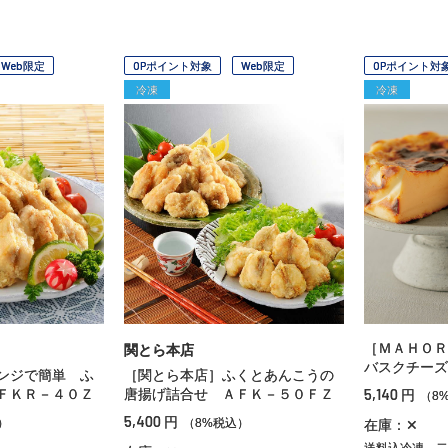
Web限定
OPポイント対象
Web限定
OPポイント対
冷凍
冷凍
［ＭＡＨＯＲ
関とら本店
バスクチーズ
ンジで簡単 ふ
［関とら本店］ふくとあんこうの
5,140
ＦＫＲ－４０Ｚ
唐揚げ詰合せ ＡＦＫ－５０ＦＺ
円
（8
5,400
円
）
（8%税込）
在庫：✕
送料込冷凍
二