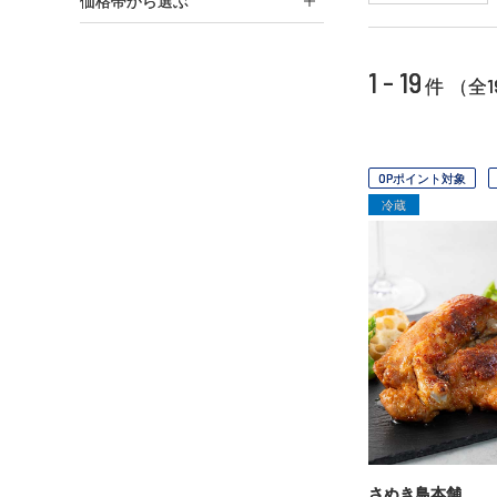
価格帯から選ぶ
1 - 19
1
件 （全
OPポイント対象
冷蔵
さぬき鳥本舗