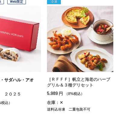
象
Web限定
冷凍
［ＲＦＦＦ］帆立と海老のハーブ
・サダハル・アオ
グリル＆３種デリセット
5,989
円
 ２０２５
（8%税込）
在庫：✕
%税込）
送料込冷凍
二重包装不可