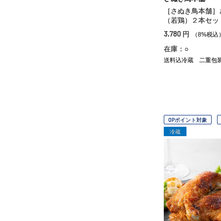
［さぬき鳥本舗］
（若鶏）２本セッ
3,780
円
（8%税込
在庫：○
送料込冷蔵
二重包
OPポイント対象
冷蔵