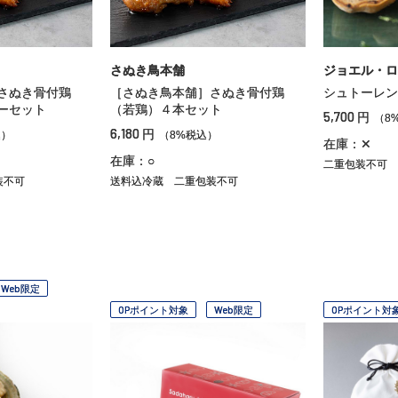
さぬき鳥本舗
ジョエル・ロ
さぬき骨付鶏
［さぬき鳥本舗］さぬき骨付鶏
シュトーレン
ーセット
（若鶏）４本セット
5,700
円
（8
6,180
円
込）
（8%税込）
在庫：✕
在庫：○
二重包装不可
装不可
送料込冷蔵
二重包装不可
Web限定
OPポイント対象
Web限定
OPポイント対