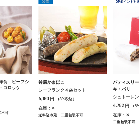
冷蔵
OPポイント対
洋食 ビーフシ
鈴廣かまぼこ
パティスリー
・コロッケ
キ・パリ
シーフランク４袋セット
）
シュトーレン
4,180
円
（8%税込）
4,752
円
（8
在庫：✕
装不可
在庫：✕
送料込冷蔵
二重包装不可
二重包装不可