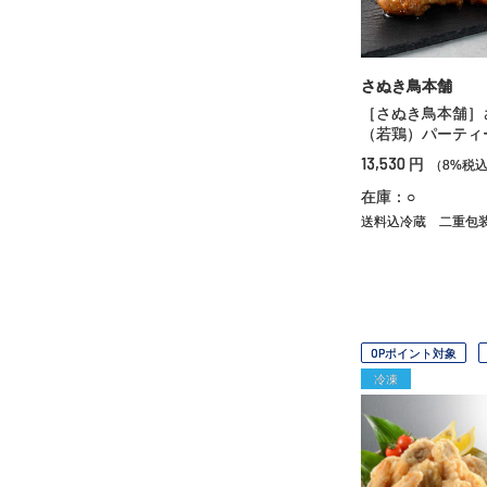
さぬき鳥本舗
［さぬき鳥本舗］
（若鶏）パーティ
13,530
円
（8%税
在庫：○
送料込冷蔵
二重包
OPポイント対象
冷凍