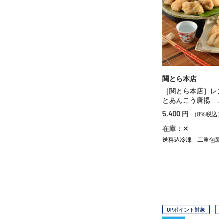
関とら本店
［関とら本店］レ
とあんこう唐揚 
5,400
円
（8%税込
在庫：✕
送料込冷凍
二重包
OPポイント対象