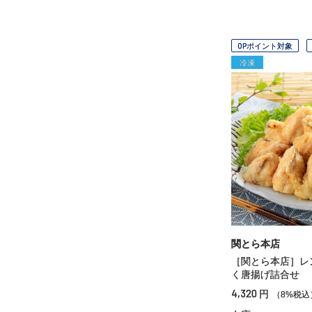
OPポイント対象
冷凍
関とら本店
［関とら本店］レ
く唐揚げ詰合せ 
4,320
円
（8%税込