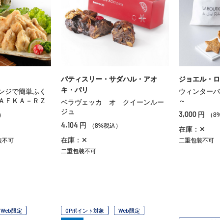
パティスリー・サダハル・アオ
ジョエル・ロ
キ・パリ
ンジで簡単ふく
ウィンターバ
ＡＦＫＡ－ＲＺ
～
ベラヴェッカ オ クイーンルー
ジュ
3,000
円
）
（8
4,104
円
（8%税込）
在庫：✕
在庫：✕
装不可
二重包装不可
二重包装不可
Web限定
OPポイント対象
Web限定