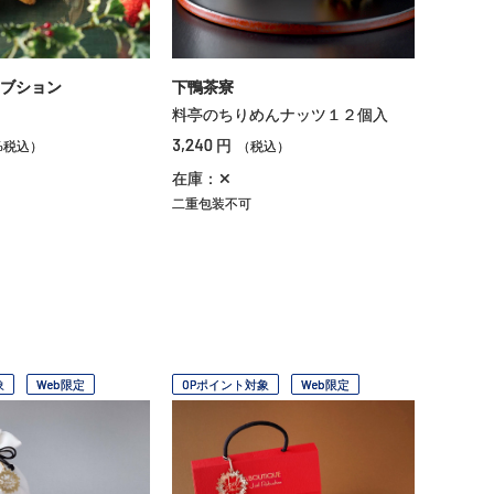
ブション
下鴨茶寮
料亭のちりめんナッツ１２個入
3,240
円
%税込）
（税込）
在庫：✕
二重包装不可
象
Web限定
OPポイント対象
Web限定