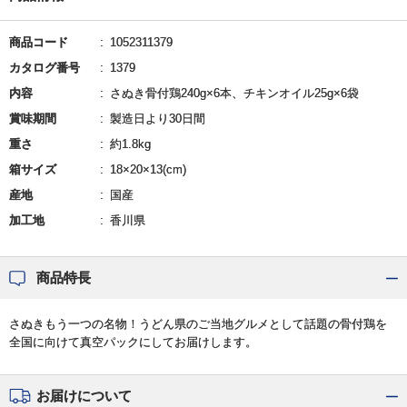
商品コード
1052311379
カタログ番号
1379
内容
さぬき骨付鶏240g×6本、チキンオイル25g×6袋
賞味期間
製造日より30日間
重さ
約1.8kg
箱サイズ
18×20×13(cm)
産地
国産
加工地
香川県
商品特長
さぬきもう一つの名物！うどん県のご当地グルメとして話題の骨付鶏を
全国に向けて真空パックにしてお届けします。
お届けについて