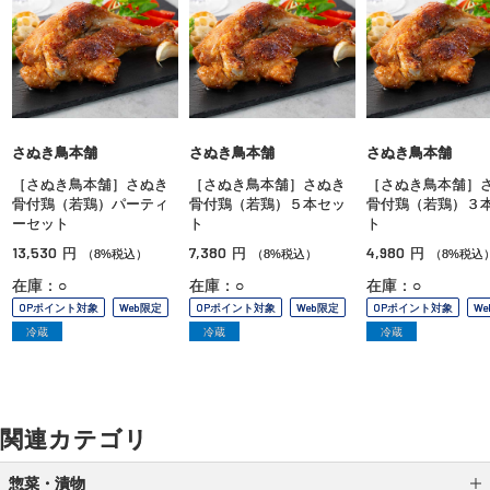
さぬき鳥本舗
さぬき鳥本舗
さぬき鳥本舗
［さぬき鳥本舗］さぬき
［さぬき鳥本舗］さぬき
［さぬき鳥本舗］
骨付鶏（若鶏）パーティ
骨付鶏（若鶏）５本セッ
骨付鶏（若鶏）３
ーセット
ト
ト
13,530
7,380
4,980
円
円
円
（8%税込）
（8%税込）
（8%税込
在庫：○
在庫：○
在庫：○
OPポイント対象
Web限定
OPポイント対象
Web限定
OPポイント対象
W
冷蔵
冷蔵
冷蔵
関連カテゴリ
惣菜・漬物