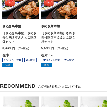
さぬき鳥本舗
さぬき鳥本舗
［さぬき鳥本舗］さぬき
［さぬき鳥本舗］さぬき
骨付鶏２本ええとこ鶏３
骨付鶏２本ええとこ鶏２
袋セット
袋セット
6,330
5,480
円
円
（8%税込）
（8%税込）
在庫：○
在庫：○
OPポイント対象
Web限定
OPポイント対象
Web限定
冷蔵
冷蔵
RECOMMEND
この商品を見た人におすすめ