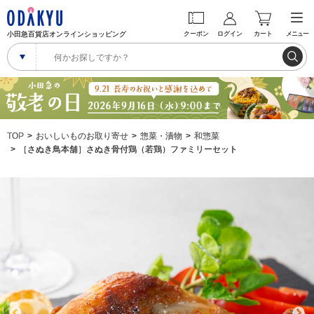
小田急百貨店オンラインショッピング
クーポン
ログイン
カート
メニュー
TOP
おいしいものお取り寄せ
惣菜・漬物
和惣菜
［さぬき鳥本舗］さぬき骨付鶏（若鶏）ファミリーセット