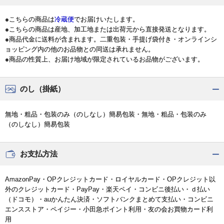
●こちらの商品は
冷蔵便
でお届けいたします。
●こちらの商品は産地、加工地または出荷元から直接発送となります。
●商品代金に送料が含まれます。二重包装・手提げ袋付き・オンラインシ
ョッピング内の他のお品物との同送は承れません。
●商品の性質上、お届け地域が限定されているお品物がございます。
のし（掛紙）
無地・粗品・包装のみ（のしなし）簡易包装・無地・粗品・包装のみ
（のしなし）簡易包装
お支払方法
AmazonPay・OPクレジットカード・ロイヤルカード・OPクレジット以
外のクレジットカード・PayPay・楽天ペイ・コンビニ後払い・ｄ払い
（ドコモ）・auかんたん決済・ソフトバンクまとめて支払い・コンビニ
エンスストア・ペイジー・小田急ポイント利用・友の会お買物カード利
用