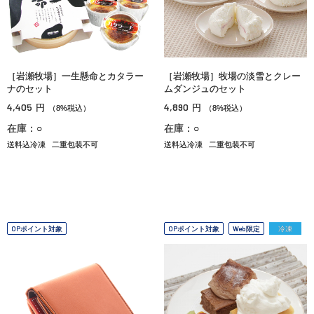
［岩瀬牧場］一生懸命とカタラー
［岩瀬牧場］牧場の淡雪とクレー
ナのセット
ムダンジュのセット
4,405
4,890
円
円
（8%税込）
（8%税込）
在庫：○
在庫：○
送料込冷凍
二重包装不可
送料込冷凍
二重包装不可
OPポイント対象
OPポイント対象
Web限定
冷凍