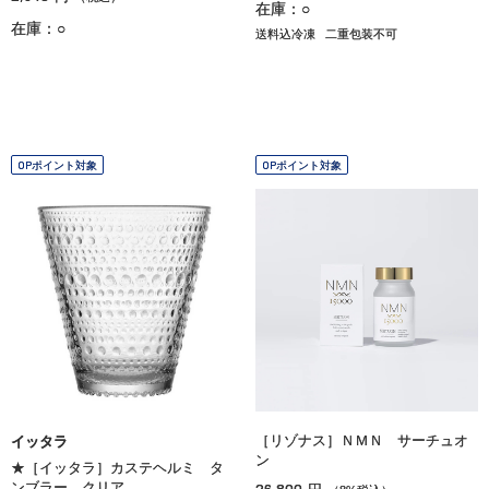
在庫：○
在庫：○
送料込冷凍
二重包装不可
OPポイント対象
OPポイント対象
［リゾナス］ＮＭＮ サーチュオ
イッタラ
ン
★［イッタラ］カステヘルミ タ
ンブラー クリア
26,800