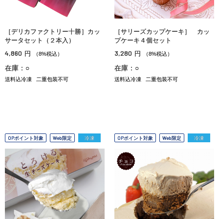
［デリカファクトリー十勝］カッ
［サリーズカップケーキ］ カッ
サータセット（２本入）
プケーキ４個セット
4,860
3,280
円
円
（8%税込）
（8%税込）
在庫：○
在庫：○
送料込冷凍
二重包装不可
送料込冷凍
二重包装不可
OPポイント対象
Web限定
冷凍
OPポイント対象
Web限定
冷凍