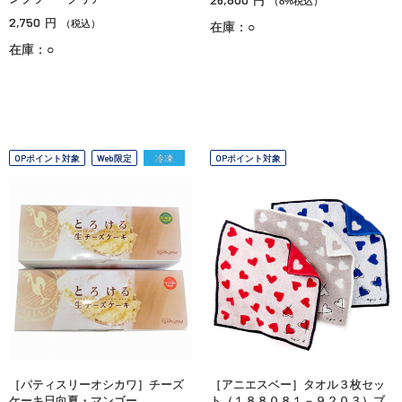
円
（8%税込）
2,750
円
（税込）
在庫：○
在庫：○
OPポイント対象
Web限定
冷凍
OPポイント対象
［パティスリーオシカワ］チーズ
［アニエスベー］タオル３枚セッ
ケーキ日向夏・マンゴー
ト（１８８０８１－９２０３）ブ