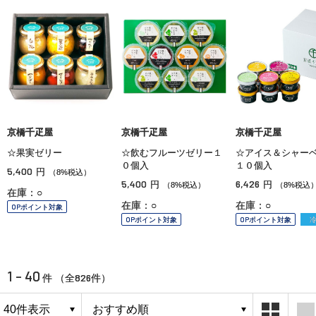
京橋千疋屋
京橋千疋屋
京橋千疋屋
☆果実ゼリー
☆飲むフルーツゼリー１
☆アイス＆シャー
０個入
１０個入
5,400
円
（8%税込）
5,400
6,426
円
円
（8%税込）
（8%税込
在庫：○
在庫：○
在庫：○
OPポイント対象
OPポイント対象
OPポイント対象
1 - 40
826
件 （全
件）