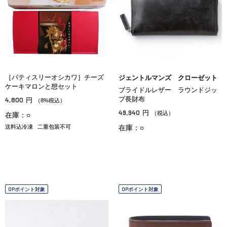
［パティスリーオシカワ］チーズ
ジェントルマンズ クローゼット
ケーキマロンと想セット
ブライドルレザー ラウンドジッ
4,800
プ長財布
円
（8%税込）
49,940
円
（税込）
在庫：○
送料込冷凍
二重包装不可
在庫：○
OPポイント対象
OPポイント対象