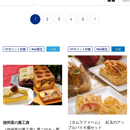
1
2
3
4
5
OPポイント対象
Web限定
冷凍
OPポイント対象
Web限定
冷蔵
［タムラファーム］ 紅玉のアッ
信州里の菓工房
プルパイ６個セット
［信州里の菓工房］栗ごのみ・栗