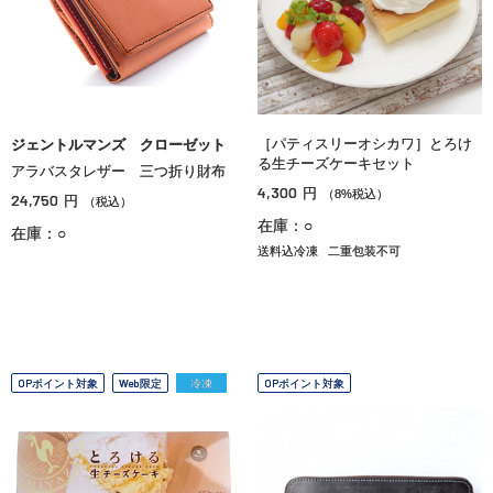
［パティスリーオシカワ］とろけ
ジェントルマンズ クローゼット
る生チーズケーキセット
アラバスタレザー 三つ折り財布
4,300
円
（8%税込）
24,750
円
（税込）
在庫：○
在庫：○
送料込冷凍
二重包装不可
OPポイント対象
Web限定
冷凍
OPポイント対象