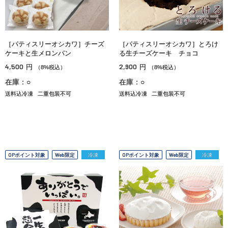
［パティスリーオシカワ］チーズ
［パティスリーオシカワ］とろけ
ケーキと生メロンパン
る生チーズケーキ チョコ
4,500
2,900
円
円
（8%税込）
（8%税込）
在庫：○
在庫：○
送料込冷凍
二重包装不可
送料込冷凍
二重包装不可
OPポイント対象
Web限定
冷凍
OPポイント対象
Web限定
冷凍