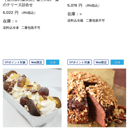
のテリーヌ詰合せ
5,076
円
（8%税込）
5,022
円
（8%税込）
在庫：○
在庫：○
送料込冷蔵
二重包装不可
送料込冷凍
二重包装不可
OPポイント対象
Web限定
冷凍
OPポイント対象
Web限定
冷凍