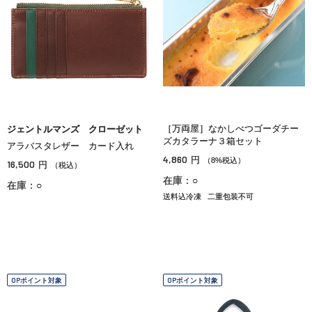
［万両屋］なかしべつゴーダチー
ジェントルマンズ クローゼット
ズカタラーナ３箱セット
アラバスタレザー カード入れ
4,860
円
（8%税込）
16,500
円
（税込）
在庫：○
在庫：○
送料込冷凍
二重包装不可
OPポイント対象
OPポイント対象