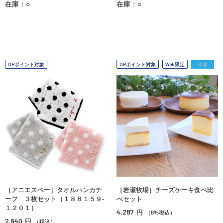
在庫：○
在庫：○
OPポイント対象
OPポイント対象
Web限定
冷凍
［アニエスベー］タオルハンカチ
［岩瀬牧場］チーズケーキ食べ比
ーフ ３枚セット（１８８１５９‐
べセット
１２０１）
4,287
円
（8%税込）
2,640
円
（税込）