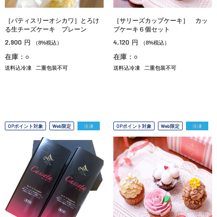
［パティスリーオシカワ］とろけ
［サリーズカップケーキ］ カッ
る生チーズケーキ プレーン
プケーキ６個セット
2,900
4,120
円
円
（8%税込）
（8%税込）
在庫：○
在庫：○
送料込冷凍
二重包装不可
送料込冷凍
二重包装不可
OPポイント対象
Web限定
冷凍
OPポイント対象
Web限定
冷凍