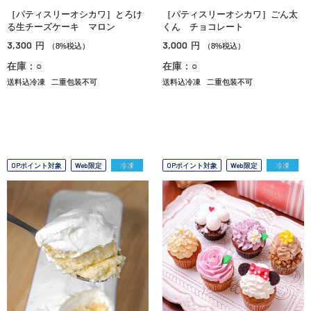
［パティスリーオシカワ］とろけ
［パティスリーオシカワ］ごん太
る生チーズケーキ マロン
くん チョコレート
3,300
3,000
円
円
（8%税込）
（8%税込）
在庫：○
在庫：○
送料込冷凍
二重包装不可
送料込冷凍
二重包装不可
OPポイント対象
Web限定
冷凍
OPポイント対象
Web限定
冷凍