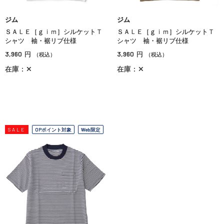
ジム
ジム
ＳＡＬＥ［ｇｉｍ］シルケットＴ
ＳＡＬＥ［ｇｉｍ］シルケットＴ
シャツ 袖・裾リブ仕様
シャツ 袖・裾リブ仕様
3,960
3,960
円
円
（税込）
（税込）
在庫：✕
在庫：✕
SALE
OPポイント対象
Web限定