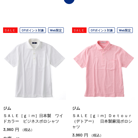
SALE
OPポイント対象
Web限定
SALE
OPポイント対象
Web限定
ジム
ジム
ＳＡＬＥ［ｇｉｍ］日本製 ワイ
ＳＡＬＥ［ｇｉｍ］Ｄｅｔｏｕｒ
ドカラー ビジネスポロシャツ
（デトアー） 日本製麻混ポロシ
ャツ
3,960
円
（税込）
3,960
円
（税込）