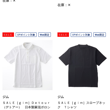
在庫：✕
在庫：✕
SALE
OPポイント対象
Web限定
SALE
OPポイント対象
Web限定
ジム
ジム
ＳＡＬＥ［ｇｉｍ］Ｄｅｔｏｕｒ
ＳＡＬＥ［ｇｉｍ］スロープネッ
（デトアー） 日本製麻混ポロシ
ク Ｔシャツ