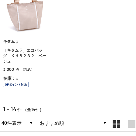
キタムラ
［キタムラ］エコバッ
グ ＫＨ８２３２ ベー
ジュ
3,000
円
（税込）
在庫：○
OPポイント対象
1 - 14
14
件 （全
件）