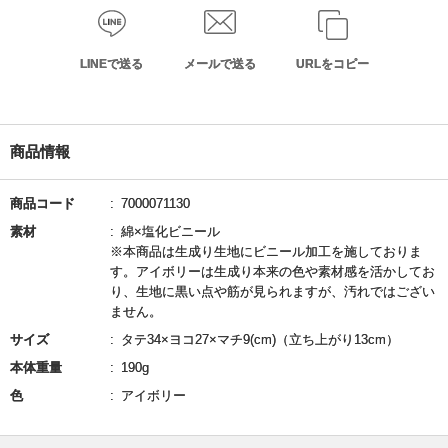
LINEで送る
メールで送る
URLをコピー
商品情報
商品コード
7000071130
素材
綿×塩化ビニール
※本商品は生成り生地にビニール加工を施しておりま
す。アイボリーは生成り本来の色や素材感を活かしてお
り、生地に黒い点や筋が見られますが、汚れではござい
ません。
サイズ
タテ34×ヨコ27×マチ9(cm)（立ち上がり13cm）
本体重量
190g
色
アイボリー