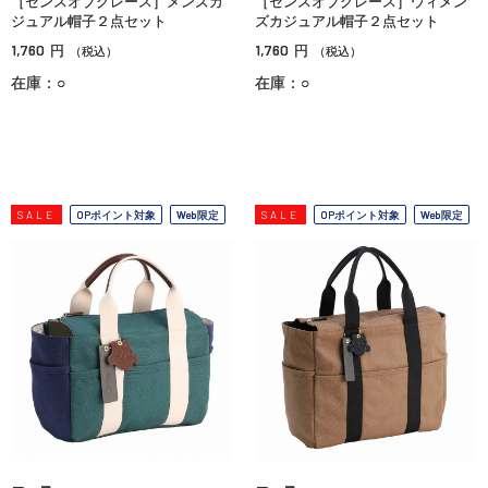
［センスオブグレース］メンズカ
［センスオブグレース］ウィメン
ジュアル帽子２点セット
ズカジュアル帽子２点セット
1,760
1,760
円
円
（税込）
（税込）
在庫：○
在庫：○
SALE
OPポイント対象
Web限定
SALE
OPポイント対象
Web限定