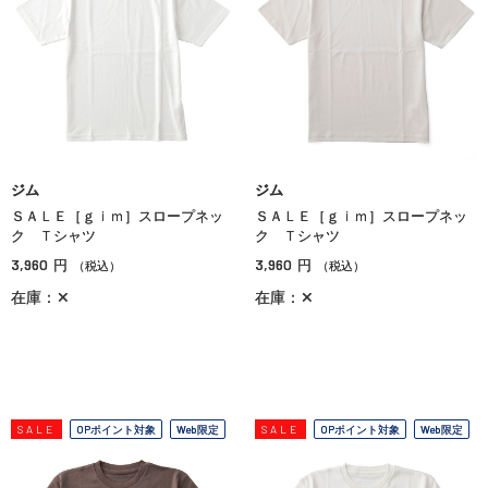
ジム
ジム
ＳＡＬＥ［ｇｉｍ］スロープネッ
ＳＡＬＥ［ｇｉｍ］スロープネッ
ク Ｔシャツ
ク Ｔシャツ
3,960
3,960
円
円
（税込）
（税込）
在庫：✕
在庫：✕
SALE
OPポイント対象
Web限定
SALE
OPポイント対象
Web限定