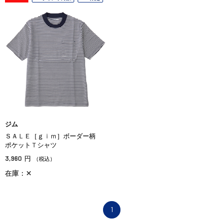
ジム
ＳＡＬＥ［ｇｉｍ］ボーダー柄
ポケットＴシャツ
3,960
円
（税込）
在庫：✕
1