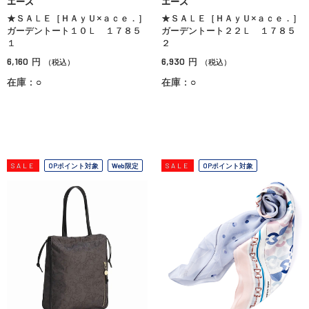
エース
エース
★ＳＡＬＥ［ＨＡｙＵ×ａｃｅ．］
★ＳＡＬＥ［ＨＡｙＵ×ａｃｅ．］
ガーデントート１０Ｌ １７８５
ガーデントート２２Ｌ １７８５
１
２
6,160
6,930
円
円
（税込）
（税込）
在庫：○
在庫：○
SALE
OPポイント対象
Web限定
SALE
OPポイント対象