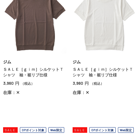
ジム
ジム
ＳＡＬＥ［ｇｉｍ］シルケットＴ
ＳＡＬＥ［ｇｉｍ］シルケットＴ
シャツ 袖・裾リブ仕様
シャツ 袖・裾リブ仕様
3,960
3,960
円
円
（税込）
（税込）
在庫：✕
在庫：✕
SALE
OPポイント対象
Web限定
SALE
OPポイント対象
Web限定