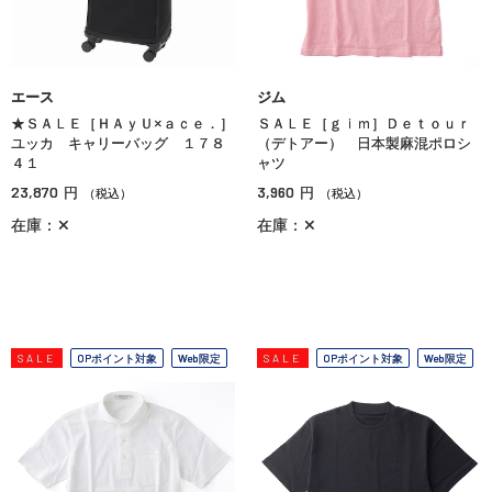
エース
ジム
★ＳＡＬＥ［ＨＡｙＵ×ａｃｅ．］
ＳＡＬＥ［ｇｉｍ］Ｄｅｔｏｕｒ
ユッカ キャリーバッグ １７８
（デトアー） 日本製麻混ポロシ
４１
ャツ
23,870
3,960
円
円
（税込）
（税込）
在庫：✕
在庫：✕
SALE
OPポイント対象
Web限定
SALE
OPポイント対象
Web限定