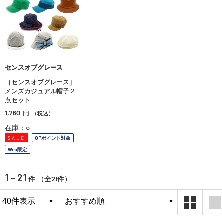
センスオブグレース
［センスオブグレース］
メンズカジュアル帽子２
点セット
1,760
円
（税込）
在庫：○
SALE
OPポイント対象
Web限定
1 - 21
21
件 （全
件）