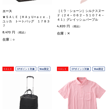
［ミラ・ショーン］シルクスヌー
エース
ド（２４－０６２－５１０７４－
★ＳＡＬＥ［ＨＡｙＵ×ａｃｅ．］
４１）グレイッシュパープル
ユッカ トートバッグ １７８３
７
4,620
円
（税込）
8,470
円
（税込）
在庫：✕
在庫：○
SALE
OPポイント対象
Web限定
SALE
OPポイント対象
Web限定