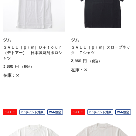
ジム
ジム
ＳＡＬＥ［ｇｉｍ］Ｄｅｔｏｕｒ
ＳＡＬＥ［ｇｉｍ］スロープネッ
（デトアー） 日本製麻混ポロシ
ク Ｔシャツ
ャツ
3,960
円
（税込）
3,960
円
（税込）
在庫：✕
在庫：✕
SALE
OPポイント対象
Web限定
SALE
OPポイント対象
Web限定