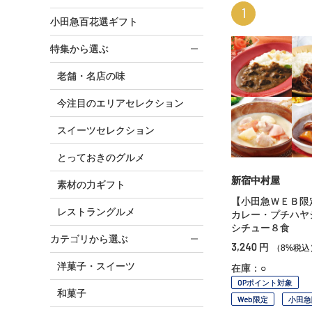
1
小田急百花選ギフト
特集から選ぶ
老舗・名店の味
今注目のエリアセレクション
スイーツセレクション
とっておきのグルメ
新宿中村屋
素材の力ギフト
【小田急ＷＥＢ限
レストラングルメ
カレー・プチハヤ
シチュー８食
カテゴリから選ぶ
3,240
円
（8%税込
洋菓子・スイーツ
在庫：○
OPポイント対象
和菓子
Web限定
小田急