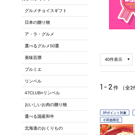
グルメチョイスギフト
日本の贈り物
ア・ラ・グルメ
選べるグルメ50選
美味百撰
プルミエ
リンベル
1 - 2
2
件 （全
47CLUB×リンベル
おいしいお肉の贈り物
OPポイント対象
選べる国産和牛
小田急限定
北海道のおくりもの