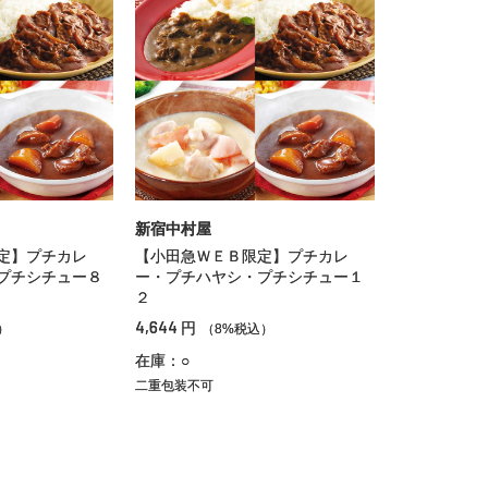
新宿中村屋
定】プチカレ
【小田急ＷＥＢ限定】プチカレ
プチシチュー８
ー・プチハヤシ・プチシチュー１
２
4,644
円
）
（8%税込）
在庫：○
二重包装不可