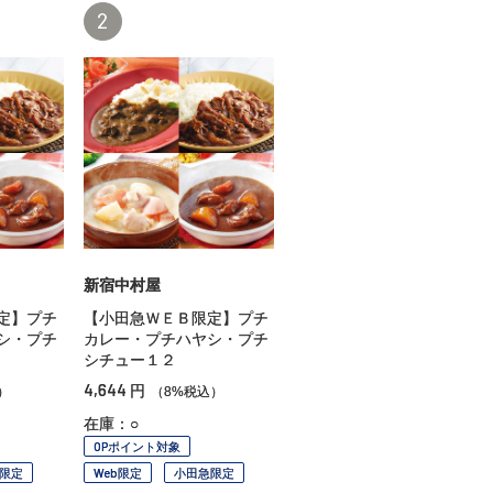
2
新宿中村屋
定】プチ
【小田急ＷＥＢ限定】プチ
シ・プチ
カレー・プチハヤシ・プチ
シチュー１２
4,644
円
）
（8%税込）
在庫：○
OPポイント対象
限定
Web限定
小田急限定