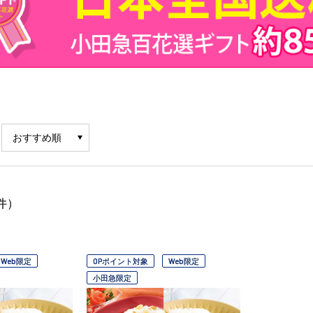
件）
Web限定
OPポイント対象
Web限定
小田急限定