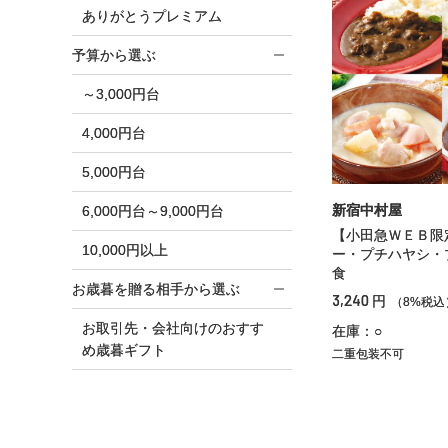
ありがとうプレミアム
予算から選ぶ
～3,000円台
4,000円台
5,000円台
新宿中村屋
6,000円台～9,000円台
【小田急ＷＥＢ限
10,000円以上
ー・プチハヤシ・
食
お歳暮を贈る相手から選ぶ
3,240
円
（8%税込
お取引先・会社向けのおすす
在庫：○
め歳暮ギフト
二重包装不可