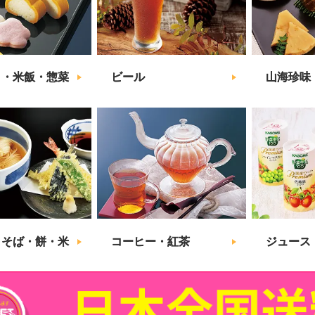
こ・米飯・惣菜
ビール
山海珍味
・そば・餅・米
コーヒー・紅茶
ジュース