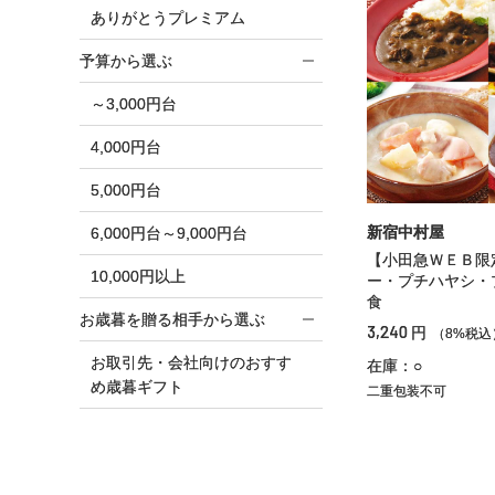
ありがとうプレミアム
予算から選ぶ
～3,000円台
4,000円台
5,000円台
新宿中村屋
6,000円台～9,000円台
【小田急ＷＥＢ限
10,000円以上
ー・プチハヤシ・
食
お歳暮を贈る相手から選ぶ
3,240
円
（8%税込
お取引先・会社向けのおすす
在庫：○
め歳暮ギフト
二重包装不可