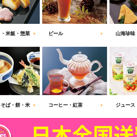
こ・米飯・惣菜
ビール
山海珍味
・そば・餅・米
コーヒー・紅茶
ジュース