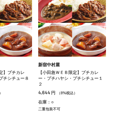
新宿中村屋
定】プチカレ
【小田急ＷＥＢ限定】プチカレ
プチシチュー８
ー・プチハヤシ・プチシチュー１
２
4,644
円
）
（8%税込）
在庫：○
二重包装不可