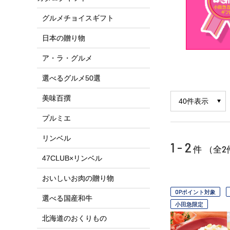
グルメチョイスギフト
日本の贈り物
ア・ラ・グルメ
選べるグルメ50選
美味百撰
プルミエ
リンベル
1 - 2
2
件 （全
47CLUB×リンベル
おいしいお肉の贈り物
OPポイント対象
選べる国産和牛
小田急限定
北海道のおくりもの