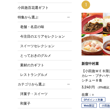
1
小田急百花選ギフト
特集から選ぶ
老舗・名店の味
今注目のエリアセレクション
スイーツセレクション
とっておきのグルメ
新宿中村屋
素材の力ギフト
【小田急ＷＥＢ限
レストラングルメ
カレー・プチハヤ
シチュー８食
カテゴリから選ぶ
3,240
円
（8%税込
洋菓子・スイーツ
在庫：○
OPポイント対象
和菓子
Web限定
小田急