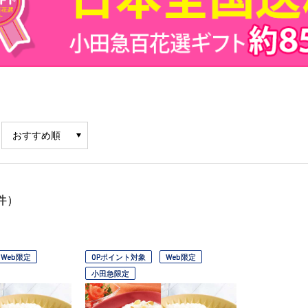
件）
Web限定
OPポイント対象
Web限定
小田急限定