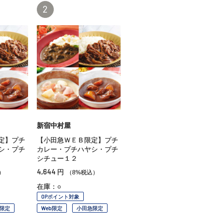
2
新宿中村屋
定】プチ
【小田急ＷＥＢ限定】プチ
シ・プチ
カレー・プチハヤシ・プチ
シチュー１２
4,644
円
）
（8%税込）
在庫：○
OPポイント対象
限定
Web限定
小田急限定