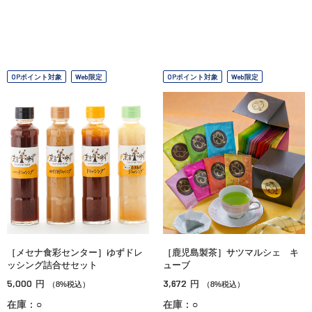
OPポイント対象
Web限定
OPポイント対象
Web限定
［メセナ食彩センター］ゆずドレ
［鹿児島製茶］サツマルシェ キ
ッシング詰合せセット
ューブ
5,000
3,672
円
円
（8%税込）
（8%税込）
在庫：○
在庫：○