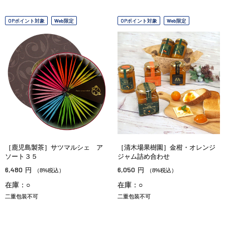
OPポイント対象
Web限定
OPポイント対象
Web限定
［鹿児島製茶］サツマルシェ ア
［清木場果樹園］金柑・オレンジ
ソート３５
ジャム詰め合わせ
6,480
6,050
円
円
（8%税込）
（8%税込）
在庫：○
在庫：○
二重包装不可
二重包装不可