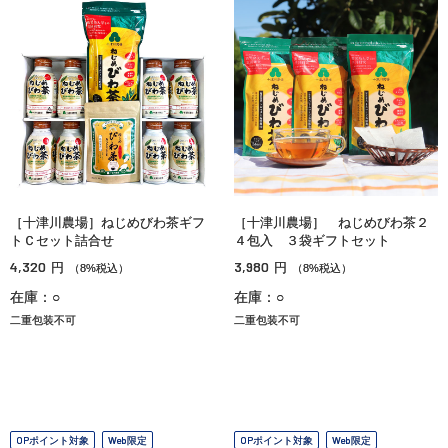
［十津川農場］ねじめびわ茶ギフ
［十津川農場］ ねじめびわ茶２
トＣセット詰合せ
４包入 ３袋ギフトセット
4,320
3,980
円
円
（8%税込）
（8%税込）
在庫：○
在庫：○
二重包装不可
二重包装不可
OPポイント対象
Web限定
OPポイント対象
Web限定