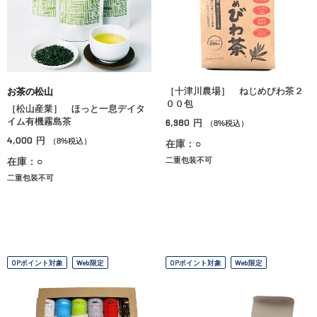
［十津川農場］ ねじめびわ茶２
お茶の松山
００包
［松山産業］ ほっと一息デイタ
イム有機霧島茶
6,980
円
（8%税込）
4,000
円
（8%税込）
在庫：○
在庫：○
二重包装不可
二重包装不可
OPポイント対象
Web限定
OPポイント対象
Web限定