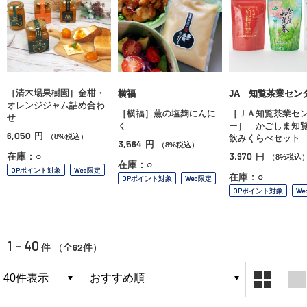
［清木場果樹園］金柑・
横福
JA 知覧茶業セン
オレンジジャム詰め合わ
［横福］薫の塩麹にんに
［ＪＡ知覧茶業セ
せ
く
ー］ かごしま
6,050
円
（8%税込）
飲みくらべセット
3,564
円
（8%税込）
3,970
在庫：○
円
（8%税込
在庫：○
OPポイント対象
Web限定
在庫：○
OPポイント対象
Web限定
OPポイント対象
We
1 - 40
62
件 （全
件）