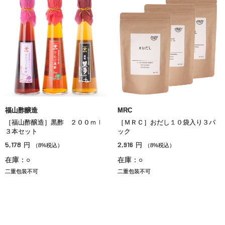
福山酢醸造
MRC
［福山酢醸造］黒酢 ２００ｍｌ
［ＭＲＣ］おだし１０袋入り３パ
３本セット
ック
5,178
2,916
円
円
（8%税込）
（8%税込）
在庫：○
在庫：○
二重包装不可
二重包装不可