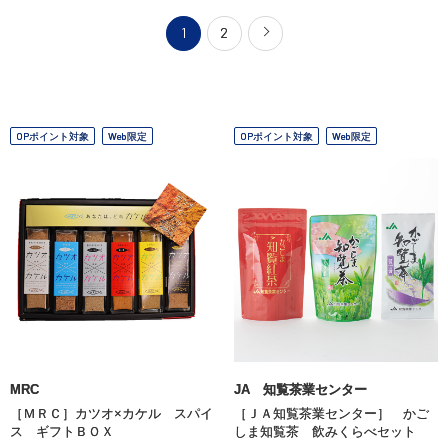
1
2
OPポイント対象
Web限定
OPポイント対象
Web限定
MRC
JA 知覧茶業センター
［ＭＲＣ］カツオ×カケル スパイ
［ＪＡ知覧茶業センター］ かご
ス ギフトＢＯＸ
しま知覧茶 飲みくらべセット