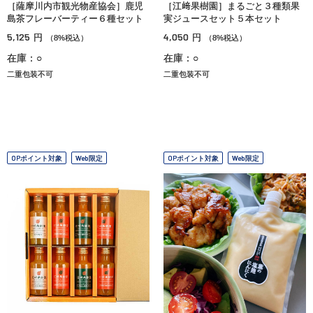
［薩摩川内市観光物産協会］鹿児
［江﨑果樹園］まるごと３種類果
島茶フレーバーティー６種セット
実ジュースセット５本セット
5,125
4,050
円
円
（8%税込）
（8%税込）
在庫：○
在庫：○
二重包装不可
二重包装不可
OPポイント対象
Web限定
OPポイント対象
Web限定