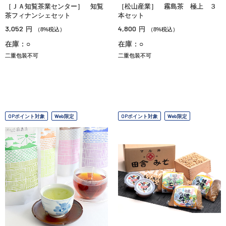
［ＪＡ知覧茶業センター］ 知覧
［松山産業］ 霧島茶 極上 ３
茶フィナンシェセット
本セット
3,052
4,800
円
円
（8%税込）
（8%税込）
在庫：○
在庫：○
二重包装不可
二重包装不可
OPポイント対象
Web限定
OPポイント対象
Web限定