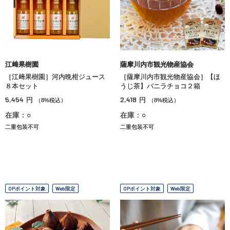
江﨑果樹園
薩摩川内市観光物産協会
［江﨑果樹園］河内晩柑ジュース
［薩摩川内市観光物産協会］【ほ
８本セット
うじ茶】バニラチョコ２箱
5,454
2,418
円
円
（8%税込）
（8%税込）
在庫：○
在庫：○
二重包装不可
二重包装不可
OPポイント対象
Web限定
OPポイント対象
Web限定