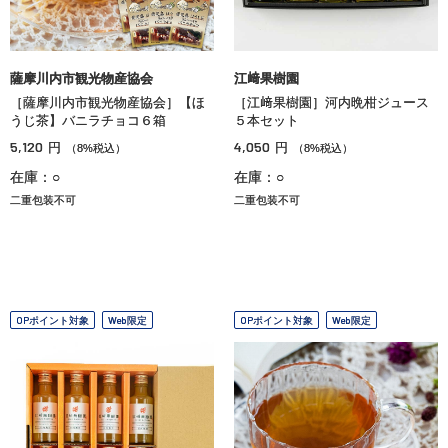
薩摩川内市観光物産協会
江﨑果樹園
［薩摩川内市観光物産協会］【ほ
［江﨑果樹園］河内晩柑ジュース
うじ茶】バニラチョコ６箱
５本セット
5,120
4,050
円
円
（8%税込）
（8%税込）
在庫：○
在庫：○
二重包装不可
二重包装不可
OPポイント対象
Web限定
OPポイント対象
Web限定