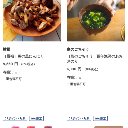
横福
島のごちそう
［横福］薫の黒にんにく
［島のごちそう］百年漁師のあお
さのり
4,860
円
（8%税込）
5,100
円
（8%税込）
在庫：○
在庫：○
二重包装不可
二重包装不可
OPポイント対象
Web限定
OPポイント対象
Web限定