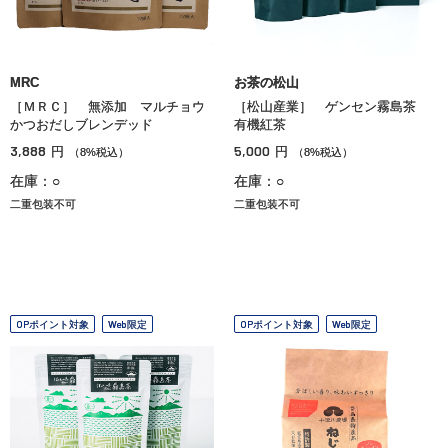
MRC
お茶の松山
［ＭＲＣ］ 無添加 マルチョウ
［松山産業］ ゲンセン霧島茶
かつおだしブレンデッド
有機紅茶
3,888
5,000
円
円
（8%税込）
（8%税込）
在庫：○
在庫：○
二重包装不可
二重包装不可
OPポイント対象
Web限定
OPポイント対象
Web限定