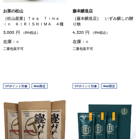
お茶の松山
藤本醸造店
［松山産業］Ｔｅａ Ｔｉｍｅ
［藤本醸造店］ いずみ醸しの贈
ｉｎ ＫＩＲＩＳＨＩＭＡ ４種
り物
3,000
4,320
円
円
（8%税込）
（8%税込）
在庫：○
在庫：○
二重包装不可
二重包装不可
OPポイント対象
Web限定
OPポイント対象
Web限定