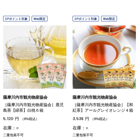
OPポイント対象
Web限定
OPポイント対象
Web限定
薩摩川内市観光物産協会
薩摩川内市観光物産協会
［薩摩川内市観光物産協会］鹿児
［薩摩川内市観光物産協会］【和
島茶【緑茶】白桃６箱
紅茶】アールグレイオレンジ４箱
5,120
3,536
円
円
（8%税込）
（8%税込）
在庫：○
在庫：○
二重包装不可
二重包装不可