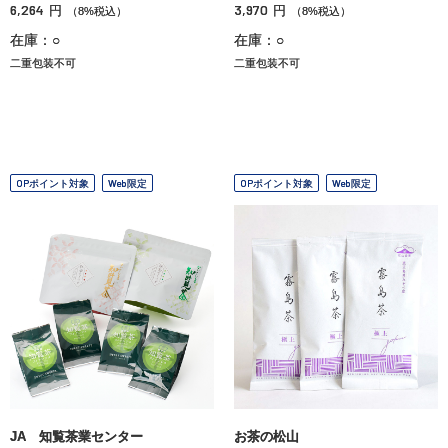
6,264
3,970
円
円
（8%税込）
（8%税込）
在庫：○
在庫：○
二重包装不可
二重包装不可
OPポイント対象
Web限定
OPポイント対象
Web限定
JA 知覧茶業センター
お茶の松山