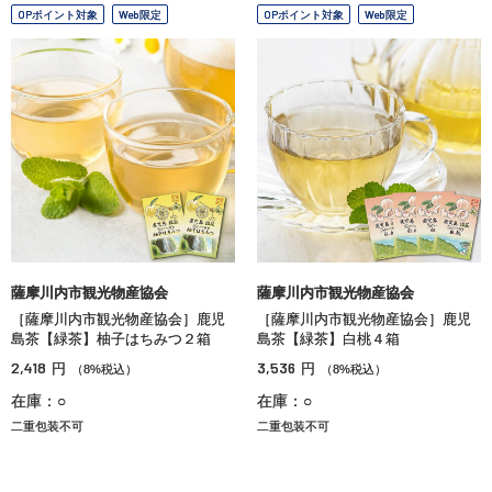
OPポイント対象
Web限定
OPポイント対象
Web限定
薩摩川内市観光物産協会
薩摩川内市観光物産協会
［薩摩川内市観光物産協会］鹿児
［薩摩川内市観光物産協会］鹿児
島茶【緑茶】柚子はちみつ２箱
島茶【緑茶】白桃４箱
2,418
3,536
円
円
（8%税込）
（8%税込）
在庫：○
在庫：○
二重包装不可
二重包装不可