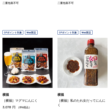
二重包装不可
二重包装不可
OPポイント対象
Web限定
OPポイント対象
Web限定
横福
横福
［横福］マグマにんにく
［横福］私のたれ女だってにんに
く
3,078
円
（8%税込）