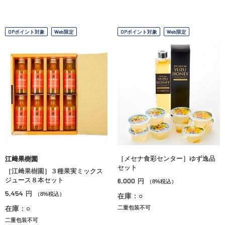
OPポイント対象
Web限定
OPポイント対象
Web限定
［メセナ食彩センター］ゆず逸品
江﨑果樹園
セット
［江﨑果樹園］３種果実ミックス
ジュース８本セット
6,000
円
（8%税込）
5,454
円
（8%税込）
在庫：○
在庫：○
二重包装不可
二重包装不可