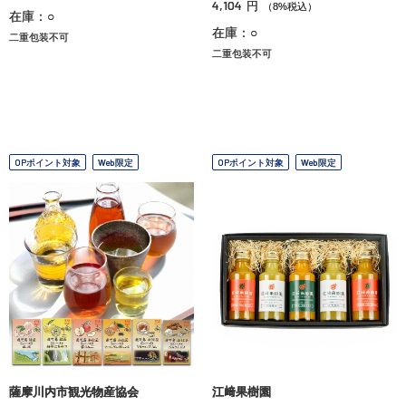
4,104
円
（8%税込）
在庫：○
在庫：○
二重包装不可
二重包装不可
OPポイント対象
Web限定
OPポイント対象
Web限定
薩摩川内市観光物産協会
江﨑果樹園