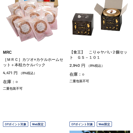
【食王】 こりゃヤバい２個セッ
MRC
ト ＧＳ－１０１
［ＭＲＣ］カツオ×カケルホームセ
ット＋本枯カケルパック
2,940
円
（8%税込）
4,471
円
（8%税込）
在庫：○
在庫：○
二重包装不可
二重包装不可
OPポイント対象
Web限定
OPポイント対象
Web限定