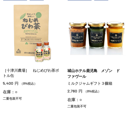
［十津川農場］ ねじめびわ茶ボ
城山ホテル鹿児島 メゾン ド
トル缶
ファヴール
5,400
円
ミルクジャムギフト３個箱
（8%税込）
2,760
円
在庫：○
（8%税込）
二重包装不可
在庫：○
二重包装不可