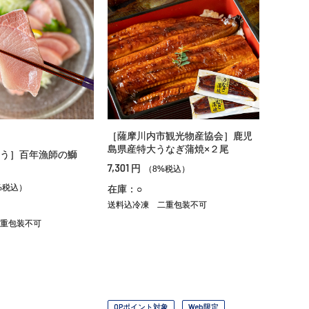
［薩摩川内市観光物産協会］鹿児
島県産特大うなぎ蒲焼×２尾
そう］百年漁師の鰤
7,301
円
（8%税込）
%税込）
在庫：○
送料込冷凍
二重包装不可
重包装不可
OPポイント対象
Web限定