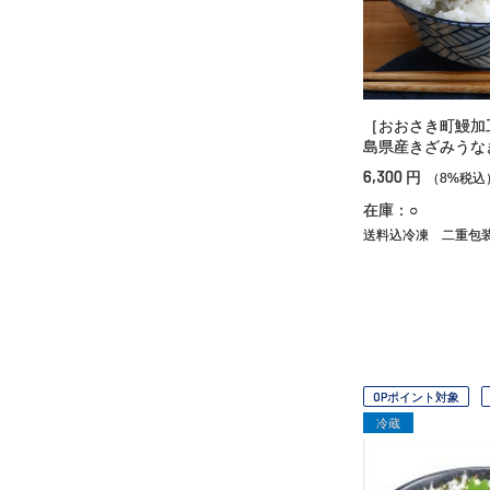
［おおさき町鰻加
島県産きざみうな
6,300
円
（8%税込
在庫：○
送料込冷凍
二重包
OPポイント対象
冷蔵