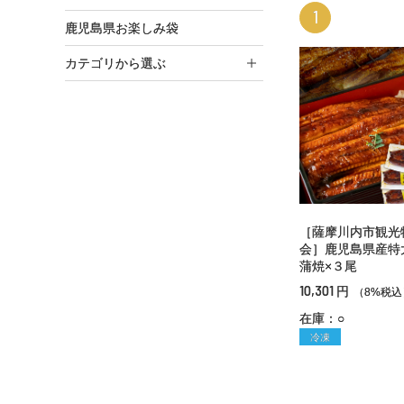
1
鹿児島県お楽しみ袋
カテゴリから選ぶ
［薩摩川内市観光
会］鹿児島県産特
蒲焼×３尾
10,301
円
（8%税込
在庫：○
冷凍