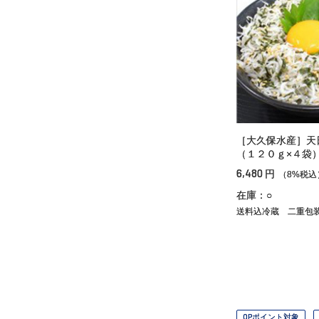
［大久保水産］天
（１２０ｇ×４袋
6,480
円
（8%税込
在庫：○
送料込冷蔵
二重包
OPポイント対象