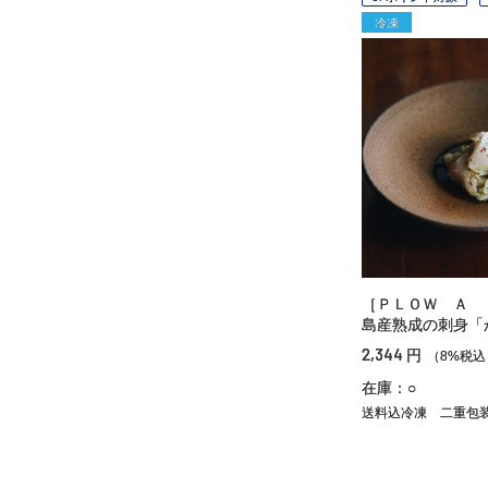
冷凍
［ＰＬＯＷ Ａ 
島産熟成の刺身「
2,344
円
（8%税込
在庫：○
送料込冷凍
二重包