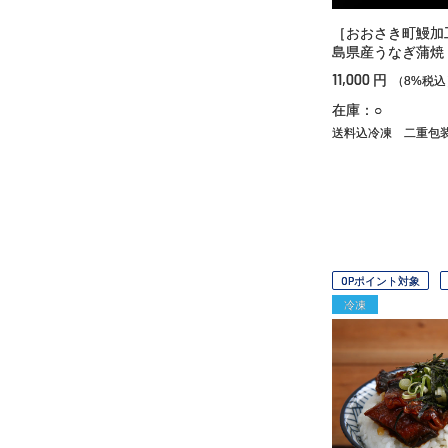
［おおさき町鰻加
島県産うなぎ蒲焼
11,000
円
（8%税込
在庫：○
送料込冷凍
二重包
OPポイント対象
冷凍