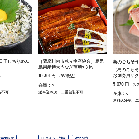
日干しちりめん
［薩摩川内市観光物産協会］鹿児
島のごちそう
）
島県産特大うなぎ蒲焼×３尾
［島のごち
10,301
お刺身用サク
円
）
（8%税込）
5,070
円
（8
在庫：○
装不可
送料込冷凍
二重包装不可
在庫：○
送料込冷凍
二
Web限定
OPポイント対象
Web限定