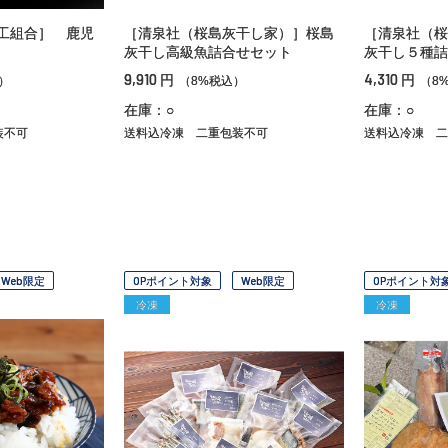
工組合］ 鹿児
［清泉社（桜島灰干し家）］桜島
［清泉社（桜
灰干し高級魚詰合せセット
灰干し５種詰
9,910
4,310
円
円
）
（8%税込）
（8
在庫：○
在庫：○
装不可
送料込冷凍
二重包装不可
送料込冷凍
二
Web限定
OPポイント対象
Web限定
OPポイント対
冷凍
冷凍