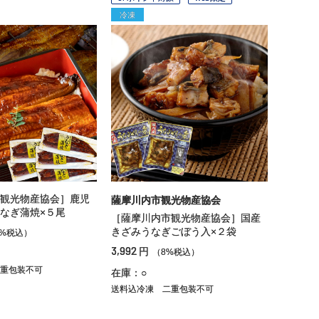
冷凍
観光物産協会］鹿児
薩摩川内市観光物産協会
なぎ蒲焼×５尾
［薩摩川内市観光物産協会］国産
きざみうなぎごぼう入×２袋
8%税込）
3,992
円
（8%税込）
重包装不可
在庫：○
送料込冷凍
二重包装不可