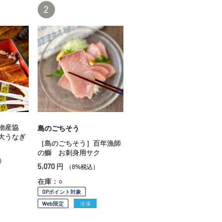
2
物産協
島のごちそう
大うなぎ
［島のごちそう］百年漁師
の鰤 お刺身用サク
）
5,070
円
（8%税込）
在庫：○
OPポイント対象
Web限定
冷凍