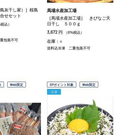
島灰干し家）］桜島
馬場水産加工場
合せセット
［馬場水産加工場］ きびなご天
日干し ５００ｇ
%税込）
3,672
円
（8%税込）
重包装不可
在庫：○
送料込冷凍
二重包装不可
象
Web限定
OPポイント対象
Web限定
冷凍