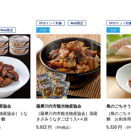
OPポイント対象
Web限定
OPポイント対
Web限定
冷凍
冷凍
産協会
薩摩川内市観光物産協会
島のごちそう
物産協会］うな
［薩摩川内市観光物産協会］国産
［島のごちそ
６個
きざみうなぎごぼう入×４袋
鯛 お刺身用
5,922
5,320
円
円
）
（8%税込）
（8