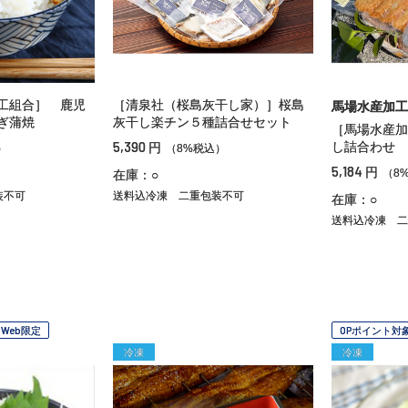
工組合］ 鹿児
［清泉社（桜島灰干し家）］桜島
馬場水産加工
ぎ蒲焼
灰干し楽チン５種詰合せセット
［馬場水産加
5,390
し詰合わせ
円
）
（8%税込）
5,184
円
（8
在庫：○
装不可
送料込冷凍
二重包装不可
在庫：○
送料込冷凍
二
Web限定
OPポイント対
冷凍
冷凍