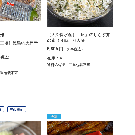
［大久保水産］「凪」のしらす丼
場
の素（３箱、６人分）
工場］甑島の天日干
6,804
円
（8%税込）
%税込）
在庫：○
送料込冷凍
二重包装不可
重包装不可
象
Web限定
冷凍