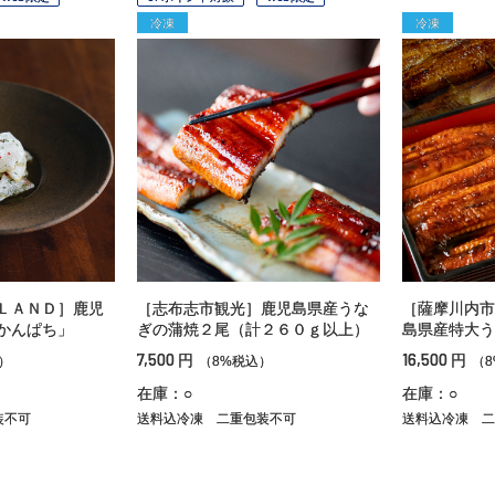
冷凍
冷凍
ＬＡＮＤ］鹿児
［志布志市観光］鹿児島県産うな
［薩摩川内市
かんぱち」
ぎの蒲焼２尾（計２６０ｇ以上）
島県産特大う
7,500
16,500
円
円
）
（8%税込）
（
在庫：○
在庫：○
装不可
送料込冷凍
二重包装不可
送料込冷凍
二