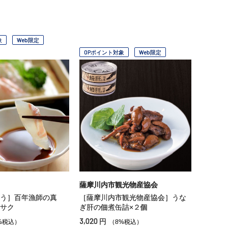
象
Web限定
OPポイント対象
Web限定
薩摩川内市観光物産協会
う］百年漁師の真
［薩摩川内市観光物産協会］うな
サク
ぎ肝の佃煮缶詰×２個
3,020
円
%税込）
（8%税込）