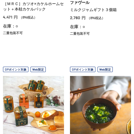
ファヴール
［ＭＲＣ］カツオ×カケルホームセ
ット＋本枯カケルパック
ミルクジャムギフト３個箱
4,471
円
2,760
（8%税込）
円
（8%税込）
在庫：○
在庫：○
二重包装不可
二重包装不可
OPポイント対象
Web限定
OPポイント対象
Web限定