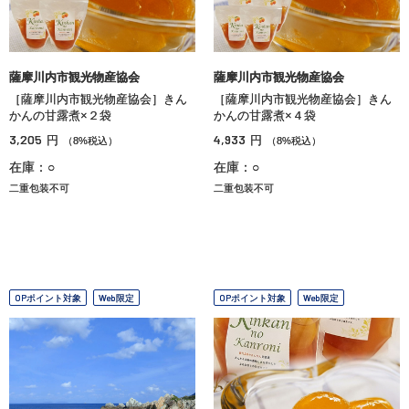
薩摩川内市観光物産協会
薩摩川内市観光物産協会
［薩摩川内市観光物産協会］きん
［薩摩川内市観光物産協会］きん
かんの甘露煮×２袋
かんの甘露煮×４袋
3,205
4,933
円
円
（8%税込）
（8%税込）
在庫：○
在庫：○
二重包装不可
二重包装不可
OPポイント対象
Web限定
OPポイント対象
Web限定