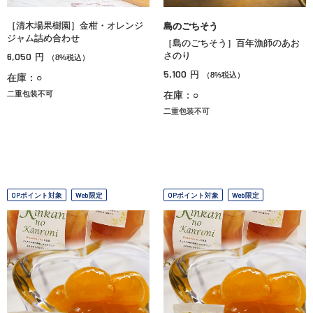
［清木場果樹園］金柑・オレンジ
島のごちそう
ジャム詰め合わせ
［島のごちそう］百年漁師のあお
6,050
さのり
円
（8%税込）
5,100
円
（8%税込）
在庫：○
二重包装不可
在庫：○
二重包装不可
OPポイント対象
Web限定
OPポイント対象
Web限定