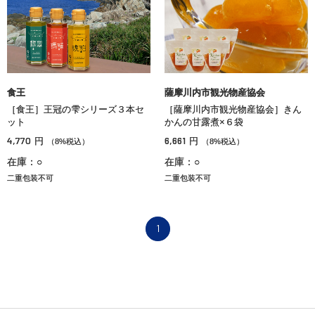
食王
薩摩川内市観光物産協会
［食王］王冠の雫シリーズ３本セ
［薩摩川内市観光物産協会］きん
ット
かんの甘露煮×６袋
4,770
6,661
円
円
（8%税込）
（8%税込）
在庫：○
在庫：○
二重包装不可
二重包装不可
1