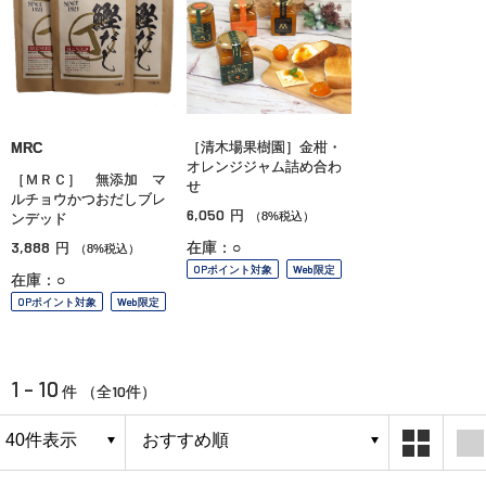
［清木場果樹園］金柑・
MRC
オレンジジャム詰め合わ
［ＭＲＣ］ 無添加 マ
せ
ルチョウかつおだしブレ
6,050
円
（8%税込）
ンデッド
3,888
在庫：○
円
（8%税込）
OPポイント対象
Web限定
在庫：○
OPポイント対象
Web限定
1 - 10
10
件 （全
件）