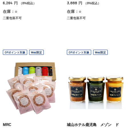
6,264
3,888
円
円
（8%税込）
（8%税込）
在庫：○
在庫：○
二重包装不可
二重包装不可
OPポイント対象
Web限定
OPポイント対象
Web限定
MRC
城山ホテル鹿児島 メゾン ド