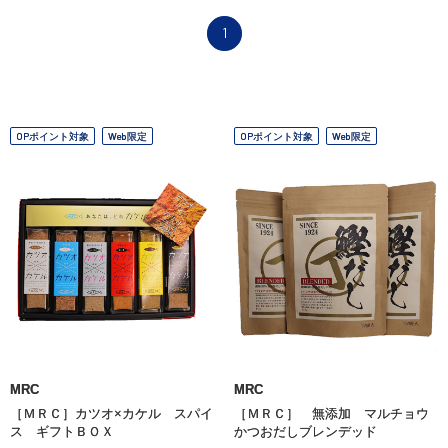
1
OPポイント対象
Web限定
OPポイント対象
Web限定
MRC
MRC
［ＭＲＣ］カツオ×カケル スパイ
［ＭＲＣ］ 無添加 マルチョウ
ス ギフトＢＯＸ
かつおだしブレンデッド