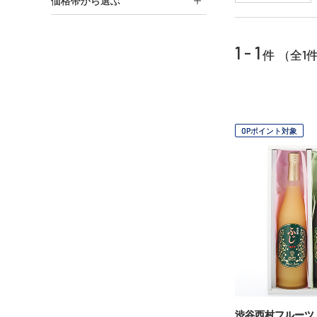
価格帯から選ぶ
1 - 1
1
件 （全
OPポイント対象
渋谷西村フルーツ