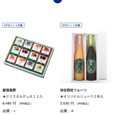
OPポイント対象
OPポイント対象
新宿高野
渋谷西村フルーツ
★クリスタルデュオ１２入
★オリジナルジュース２本入
6,480
2,530
円
円
（8%税込）
（8%税込）
在庫：○
在庫：✕