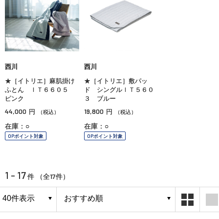
西川
西川
★［イトリエ］麻肌掛け
★［イトリエ］敷パッ
ふとん ＩＴ６６０５
ド シングルＩＴ５６０
ピンク
３ ブルー
44,000
19,800
円
円
（税込）
（税込）
在庫：○
在庫：○
OPポイント対象
OPポイント対象
1 - 17
17
件 （全
件）