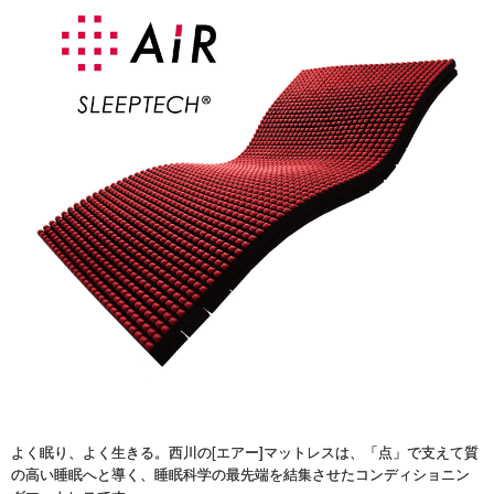
よく眠り、よく生きる。西川の[エアー]マットレスは、「点」で支えて質
の高い睡眠へと導く、睡眠科学の最先端を結集させたコンディショニン