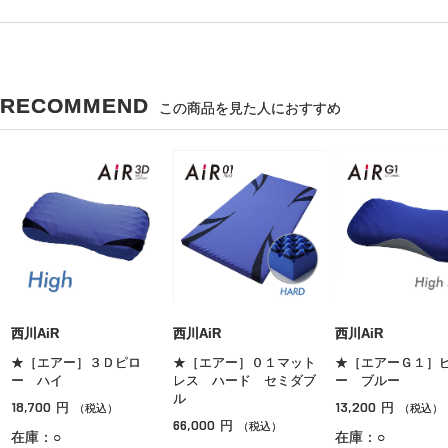
RECOMMEND
この商品を見た人におすすめ
西川AiR
西川AiR
西川AiR
★［エアー］３Ｄピロ
★［エアー］０１マット
★［エアーＧ１］
ー ハイ
レス ハード セミダブ
ー ブルー
ル
18,700
13,200
円
円
（税込）
（税込）
66,000
円
（税込）
在庫：○
在庫：○