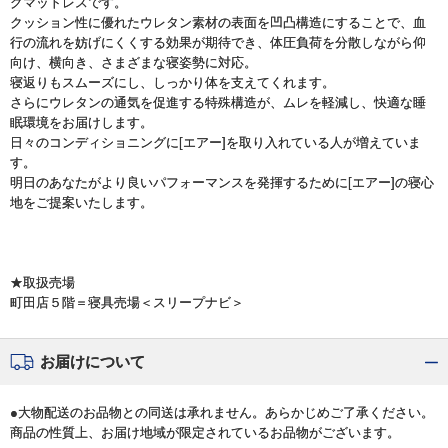
グマットレスです。
クッション性に優れたウレタン素材の表面を凹凸構造にすることで、血
行の流れを妨げにくくする効果が期待でき、体圧負荷を分散しながら仰
向け、横向き、さまざまな寝姿勢に対応。
寝返りもスムーズにし、しっかり体を支えてくれます。
さらにウレタンの通気を促進する特殊構造が、ムレを軽減し、快適な睡
眠環境をお届けします。
日々のコンディショニングに[エアー]を取り入れている人が増えていま
す。
明日のあなたがより良いパフォーマンスを発揮するために[エアー]の寝心
地をご提案いたします。
★取扱売場
町田店５階＝寝具売場＜スリープナビ＞
お届けについて
●大物配送のお品物との同送は承れません。あらかじめご了承ください。
商品の性質上、お届け地域が限定されているお品物がございます。