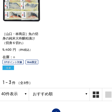
［山口・林商店］魚の切
身の純米大吟醸粕漬け
（切身６切れ）
5,400
円
（8%税込）
在庫：○
OPポイント対象
Web限定
冷凍
1 - 3
3
件 （全
件）