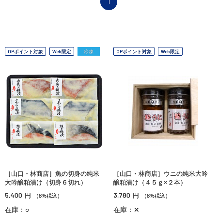
1
OPポイント対象
Web限定
冷凍
OPポイント対象
Web限定
［山口・林商店］魚の切身の純米
［山口・林商店］ウニの純米大吟
大吟醸粕漬け（切身６切れ）
醸粕漬け（４５ｇ×２本）
5,400
3,780
円
円
（8%税込）
（8%税込）
在庫：○
在庫：✕