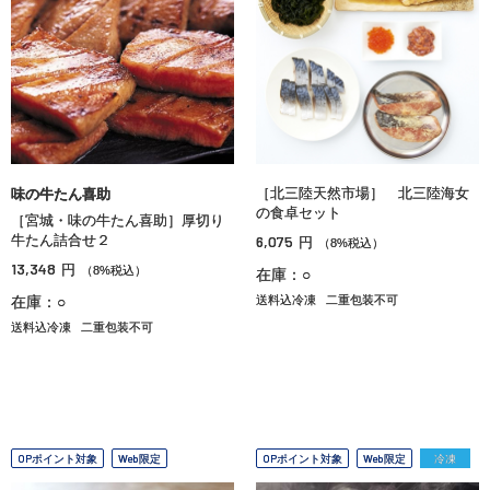
［北三陸天然市場］ 北三陸海女
味の牛たん喜助
の食卓セット
［宮城・味の牛たん喜助］厚切り
牛たん詰合せ２
6,075
円
（8%税込）
13,348
円
（8%税込）
在庫：○
在庫：○
送料込冷凍
二重包装不可
送料込冷凍
二重包装不可
OPポイント対象
Web限定
OPポイント対象
Web限定
冷凍