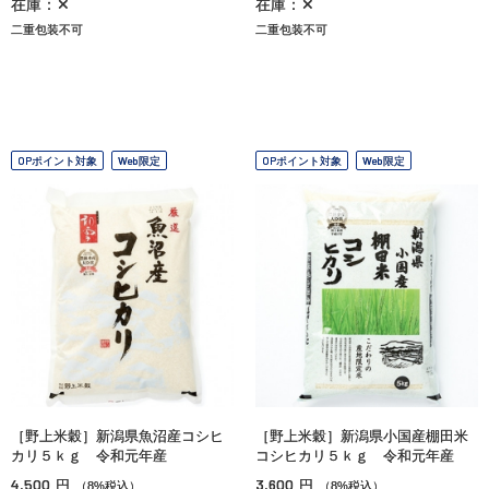
在庫：✕
在庫：✕
二重包装不可
二重包装不可
OPポイント対象
Web限定
OPポイント対象
Web限定
［野上米穀］新潟県魚沼産コシヒ
［野上米穀］新潟県小国産棚田米
カリ５ｋｇ 令和元年産
コシヒカリ５ｋｇ 令和元年産
4,500
3,600
円
円
（8%税込）
（8%税込）