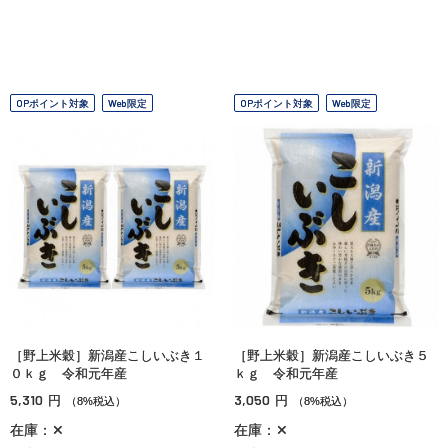
OPポイント対象
Web限定
OPポイント対象
Web限定
［野上米穀］新潟産こしいぶき１
［野上米穀］新潟産こしいぶき５
０ｋｇ 令和元年産
ｋｇ 令和元年産
5,310
3,050
円
円
（8%税込）
（8%税込）
在庫：✕
在庫：✕