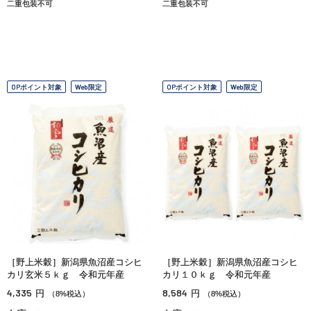
二重包装不可
二重包装不可
OPポイント対象
Web限定
OPポイント対象
Web限定
［野上米穀］新潟県魚沼産コシヒ
［野上米穀］新潟県魚沼産コシヒ
カリ玄米５ｋｇ 令和元年産
カリ１０ｋｇ 令和元年産
4,335
8,584
円
円
（8%税込）
（8%税込）