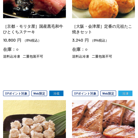
［京都・モリタ屋］国産黒毛和牛
［大阪・会津屋］定番の元祖たこ
ひとくちステーキ
焼きセット
10,800
3,240
円
円
（8%税込）
（8%税込）
在庫：○
在庫：○
送料込冷凍
二重包装不可
送料込冷凍
二重包装不可
OPポイント対象
Web限定
冷蔵
OPポイント対象
Web限定
冷凍