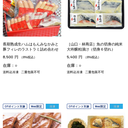
長期熟成生ハムはもんみなかみと
［山口・林商店］魚の切身の純米
豚フィレのラストラミ詰め合わせ
大吟醸粕漬け（切身６切れ）
8,500
5,400
円
円
（8%税込）
（8%税込）
在庫：○
在庫：○
送料込冷凍
二重包装不可
送料込冷凍
二重包装不可
OPポイント対象
Web限定
冷凍
OPポイント対象
Web限定
冷凍