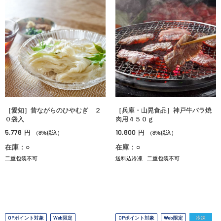
［愛知］昔ながらのひやむぎ ２
［兵庫・山晃食品］神戸牛バラ焼
０袋入
肉用４５０ｇ
5,778
10,800
円
円
（8%税込）
（8%税込）
在庫：○
在庫：○
二重包装不可
送料込冷凍
二重包装不可
OPポイント対象
Web限定
OPポイント対象
Web限定
冷凍