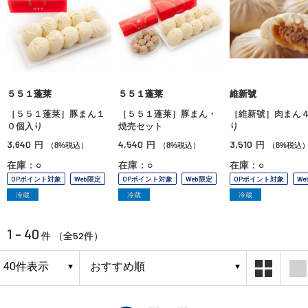
５５１蓬莱
５５１蓬莱
維新號
［５５１蓬莱］豚まん１
［５５１蓬莱］豚まん・
［維新號］肉まん
０個入り
焼売セット
り
3,640
4,540
3,510
円
円
円
（8%税込）
（8%税込）
（8%税込
在庫：○
在庫：○
在庫：○
OPポイント対象
Web限定
OPポイント対象
Web限定
OPポイント対象
We
冷蔵
冷蔵
冷蔵
1 - 40
52
件 （全
件）