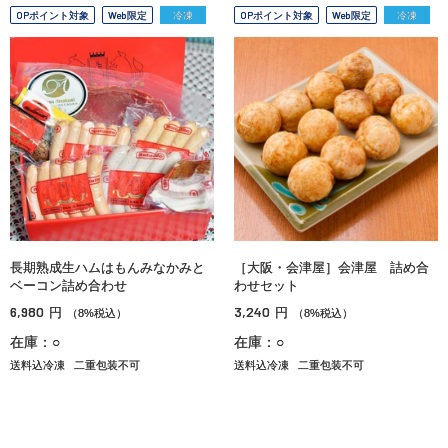
OPポイント対象
Web限定
冷凍
OPポイント対象
Web限定
冷凍
長期熟成生ハムはもんみなかみと
［大阪・会津屋］会津屋 詰め合
ベーコン詰め合わせ
わせセット
6,980
3,240
円
円
（8%税込）
（8%税込）
在庫：○
在庫：○
送料込冷凍
二重包装不可
送料込冷凍
二重包装不可