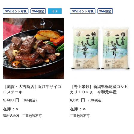
OPポイント対象
Web限定
冷凍
OPポイント対象
Web限定
［滋賀・大吉商店］近江牛サイコ
［野上米穀］新潟県栃尾産コシヒ
ロステーキ
カリ１０ｋｇ 令和元年産
5,400
6,815
円
円
（8%税込）
（8%税込）
在庫：○
在庫：✕
送料込冷凍
二重包装不可
二重包装不可