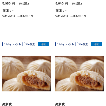
5,980
8,640
円
円
（8%税込）
（8%税込）
在庫：○
在庫：○
送料込冷凍
二重包装不可
送料込冷凍
二重包装不可
OPポイント対象
Web限定
冷蔵
OPポイント対象
Web限定
冷蔵
維新號
維新號