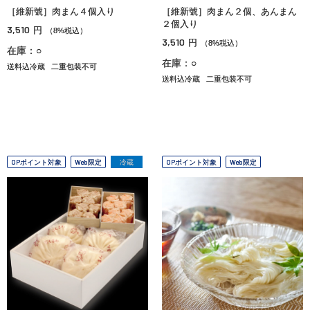
［維新號］肉まん４個入り
［維新號］肉まん２個、あんまん
２個入り
3,510
円
（8%税込）
3,510
円
（8%税込）
在庫：○
在庫：○
送料込冷蔵
二重包装不可
送料込冷蔵
二重包装不可
OPポイント対象
Web限定
冷蔵
OPポイント対象
Web限定