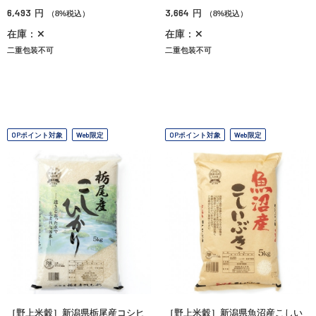
6,493
3,664
円
円
（8%税込）
（8%税込）
在庫：✕
在庫：✕
二重包装不可
二重包装不可
OPポイント対象
Web限定
OPポイント対象
Web限定
［野上米穀］新潟県栃尾産コシヒ
［野上米穀］新潟県魚沼産こしい