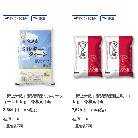
OPポイント対象
Web限定
OPポイント対象
Web限定
［野上米穀］新潟県産ミルキーク
［野上米穀］新潟県産新之助１０
ィーン５ｋｇ 令和元年産
ｋｇ 令和元年産
3,664
7,624
円
円
（8%税込）
（8%税込）
在庫：✕
在庫：✕
二重包装不可
二重包装不可