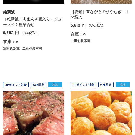
［愛知］昔ながらのひやむぎ １
維新號
２袋入
［維新號］肉まん４個入り、シュ
ーマイ２種詰合せ
3,618
円
（8%税込）
6,382
円
（8%税込）
在庫：○
在庫：○
二重包装不可
送料込冷蔵
二重包装不可
OPポイント対象
Web限定
冷凍
OPポイント対象
Web限定
冷凍