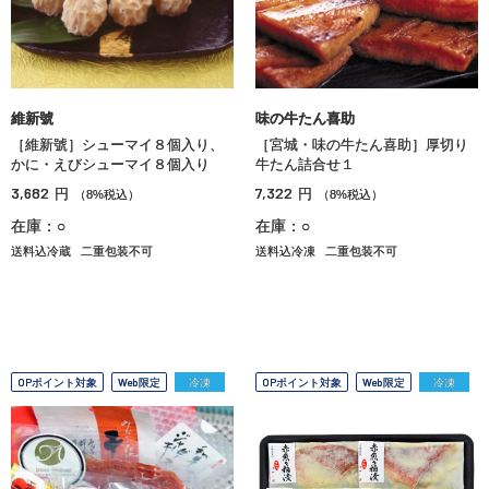
維新號
味の牛たん喜助
［維新號］シューマイ８個入り、
［宮城・味の牛たん喜助］厚切り
かに・えびシューマイ８個入り
牛たん詰合せ１
3,682
7,322
円
円
（8%税込）
（8%税込）
在庫：○
在庫：○
送料込冷蔵
二重包装不可
送料込冷凍
二重包装不可
OPポイント対象
Web限定
冷凍
OPポイント対象
Web限定
冷凍