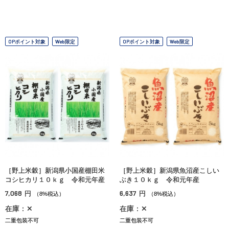
OPポイント対象
Web限定
OPポイント対象
Web限定
［野上米穀］新潟県小国産棚田米
［野上米穀］新潟県魚沼産こしい
コシヒカリ１０ｋｇ 令和元年産
ぶき１０ｋｇ 令和元年産
7,068
6,637
円
円
（8%税込）
（8%税込）
在庫：✕
在庫：✕
二重包装不可
二重包装不可