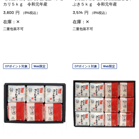
カリ５ｋｇ 令和元年産
ぶき５ｋｇ 令和元年産
3,600
3,514
円
円
（8%税込）
（8%税込）
在庫：✕
在庫：✕
二重包装不可
二重包装不可
OPポイント対象
Web限定
OPポイント対象
Web限定