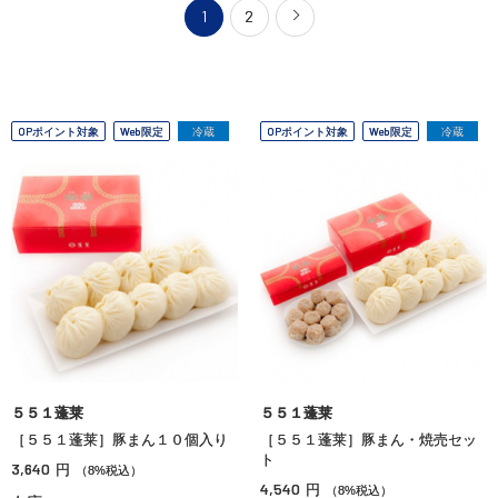
1
2
OPポイント対象
Web限定
冷蔵
OPポイント対象
Web限定
冷蔵
５５１蓬莱
５５１蓬莱
［５５１蓬莱］豚まん１０個入り
［５５１蓬莱］豚まん・焼売セッ
ト
3,640
円
（8%税込）
4,540
円
（8%税込）