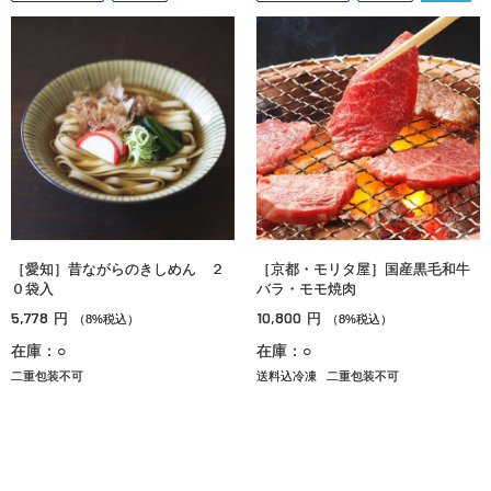
［愛知］昔ながらのきしめん ２
［京都・モリタ屋］国産黒毛和牛
０袋入
バラ・モモ焼肉
5,778
10,800
円
円
（8%税込）
（8%税込）
在庫：○
在庫：○
二重包装不可
送料込冷凍
二重包装不可