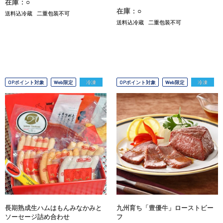
在庫：○
在庫：○
送料込冷蔵
二重包装不可
送料込冷蔵
二重包装不可
OPポイント対象
Web限定
冷凍
OPポイント対象
Web限定
冷凍
長期熟成生ハムはもんみなかみと
九州育ち「豊優牛」ローストビー
ソーセージ詰め合わせ
フ