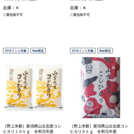
在庫：✕
在庫：✕
二重包装不可
二重包装不可
OPポイント対象
Web限定
OPポイント対象
Web限定
［野上米穀］新潟県山古志産コシ
［野上米穀］新潟県山古志産コシ
ヒカリ１０ｋｇ 令和元年産
ヒカリ５ｋｇ 令和元年産