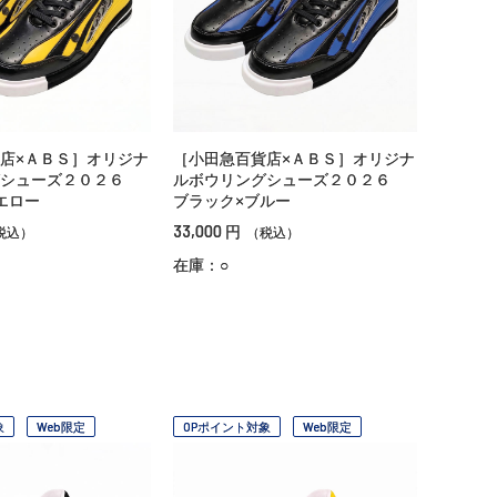
店×ＡＢＳ］オリジナ
［小田急百貨店×ＡＢＳ］オリジナ
グシューズ２０２６
ルボウリングシューズ２０２６
エロー
ブラック×ブルー
33,000
円
税込）
（税込）
在庫：○
象
Web限定
OPポイント対象
Web限定