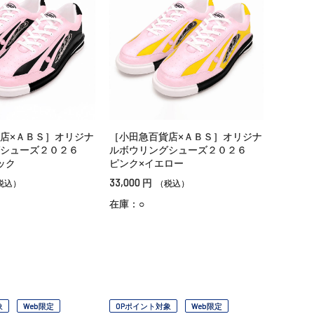
店×ＡＢＳ］オリジナ
［小田急百貨店×ＡＢＳ］オリジナ
グシューズ２０２６
ルボウリングシューズ２０２６
ック
ピンク×イエロー
33,000
円
税込）
（税込）
在庫：○
象
Web限定
OPポイント対象
Web限定