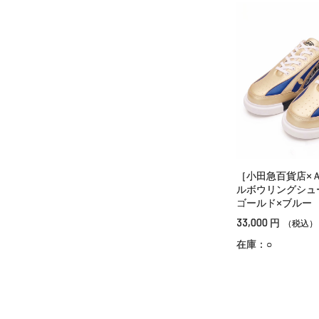
［小田急百貨店×
ルボウリングシ
ゴールド×ブルー
33,000
円
（税込）
在庫：○