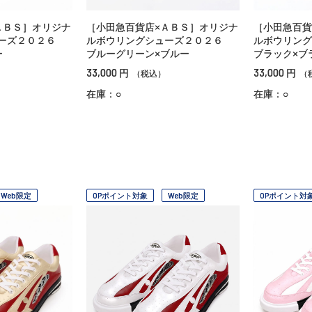
ＡＢＳ］オリジナ
［小田急百貨店×ＡＢＳ］オリジナ
［小田急百貨
ューズ２０２６
ルボウリングシューズ２０２６
ルボウリン
ー
ブルーグリーン×ブルー
ブラック×ブ
33,000
33,000
円
円
（税込）
（
在庫：○
在庫：○
Web限定
OPポイント対象
Web限定
OPポイント対