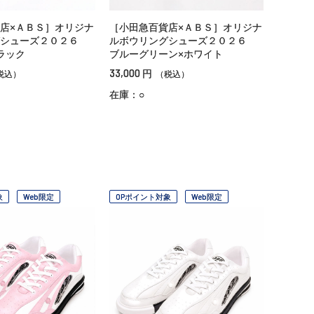
店×ＡＢＳ］オリジナ
［小田急百貨店×ＡＢＳ］オリジナ
グシューズ２０２６
ルボウリングシューズ２０２６
ラック
ブルーグリーン×ホワイト
33,000
円
税込）
（税込）
在庫：○
象
Web限定
OPポイント対象
Web限定