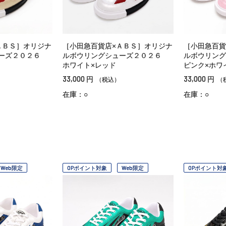
ＡＢＳ］オリジナ
［小田急百貨店×ＡＢＳ］オリジナ
［小田急百貨
ューズ２０２６
ルボウリングシューズ２０２６
ルボウリン
ホワイト×レッド
ピンク×ホワ
33,000
33,000
円
円
（税込）
（
在庫：○
在庫：○
Web限定
OPポイント対象
Web限定
OPポイント対