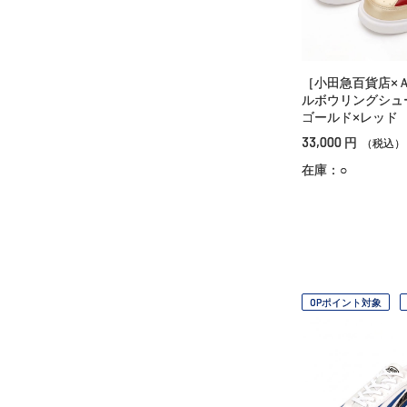
［小田急百貨店×
ルボウリングシ
ゴールド×レッド
33,000
円
（税込）
在庫：○
OPポイント対象