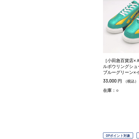
［小田急百貨店×
ルボウリングシ
ブルーグリーン×
33,000
円
（税込）
在庫：○
OPポイント対象