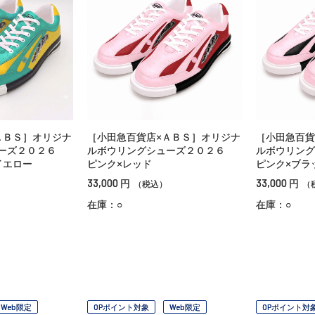
ＡＢＳ］オリジナ
［小田急百貨店×ＡＢＳ］オリジナ
［小田急百貨
ューズ２０２６
ルボウリングシューズ２０２６
ルボウリン
イエロー
ピンク×レッド
ピンク×ブラ
33,000
33,000
円
円
（税込）
（
在庫：○
在庫：○
Web限定
OPポイント対象
Web限定
OPポイント対