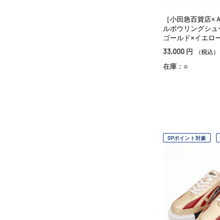
［小田急百貨店×
ルボウリングシ
ゴールド×イエロ
33,000
円
（税込）
在庫：○
OPポイント対象