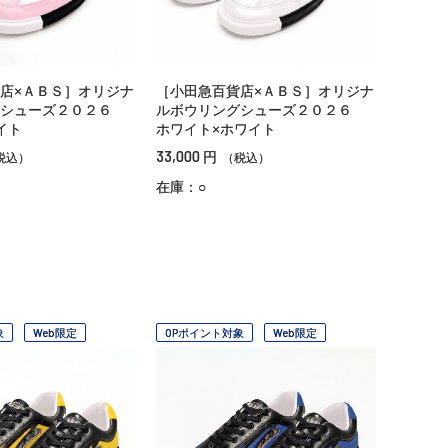
店×ＡＢＳ］オリジナ
［小田急百貨店×ＡＢＳ］オリジナ
グシューズ２０２６
ルボウリングシューズ２０２６
イト
ホワイト×ホワイト
33,000
円
税込）
（税込）
在庫：○
象
Web限定
OPポイント対象
Web限定