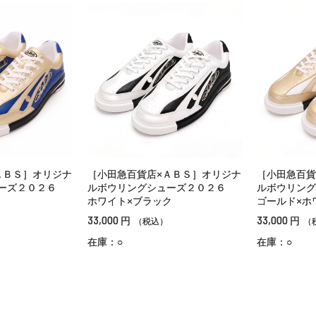
ＡＢＳ］オリジナ
［小田急百貨店×ＡＢＳ］オリジナ
［小田急百貨
ューズ２０２６
ルボウリングシューズ２０２６
ルボウリン
ホワイト×ブラック
ゴールド×ホ
33,000
33,000
円
円
（税込）
（
在庫：○
在庫：○