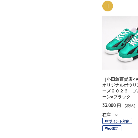
1
［小田急百貨店×
オリジナルボウリ
ーズ２０２６ ブ
ーン×ブラック
33,000
円
（税込）
在庫：○
OPポイント対象
Web限定