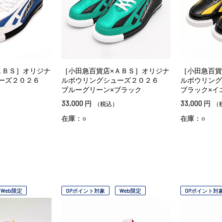
ＡＢＳ］オリジナ
［小田急百貨店×ＡＢＳ］オリジナ
［小田急百貨
ューズ２０２６
ルボウリングシューズ２０２６
ルボウリン
ブルーグリーン×ブラック
ブラック×イ
33,000
33,000
円
円
（税込）
（
在庫：○
在庫：○
Web限定
OPポイント対象
Web限定
OPポイント対