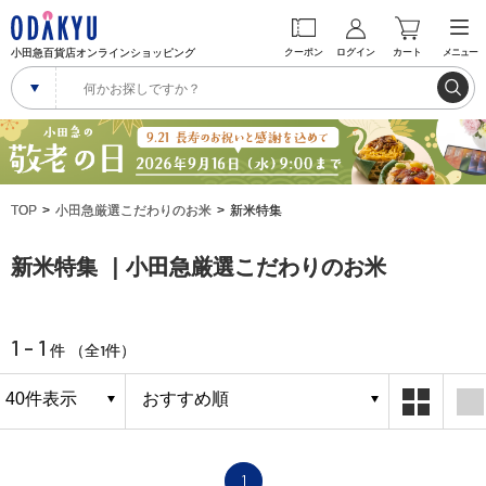
小田急百貨店オンラインショッピング
クーポン
ログイン
カート
メニュー
TOP
小田急厳選こだわりのお米
新米特集
新米特集 ｜小田急厳選こだわりのお米
1 - 1
1
件 （全
件）
1