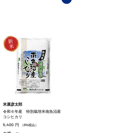
米屋彦太郎
令和６年産 特別栽培米南魚沼産
コシヒカリ
5,400
円
（8%税込）