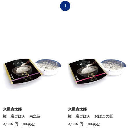
1
米屋彦太郎
米屋彦太郎
極一膳ごはん 南魚沼
極一膳ごはん おばこの匠
3,564
3,564
円
円
（8%税込）
（8%税込）