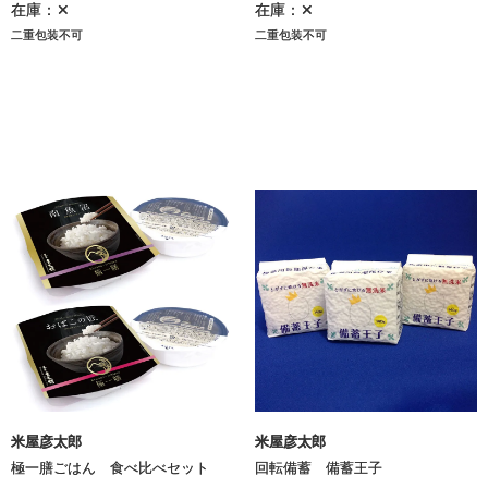
在庫：✕
在庫：✕
二重包装不可
二重包装不可
米屋彦太郎
米屋彦太郎
極一膳ごはん 食べ比べセット
回転備蓄 備蓄王子